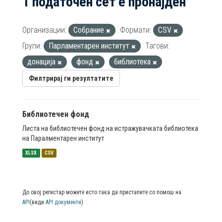
1 податочен сет е пронајден
Организации:
Собрание
Формати:
CSV
Групи:
Парламентарен институт
Тагови:
донација
фонд
библиотека
Филтрирај ги резултатите
Библиотечен фонд
Листа на библиотечен фонд на истражувачката библиотека
на Паралментарен институт
XLSX
CSV
До овој регистар можете исто така да пристапите со помош на
API
(види
API документи
)