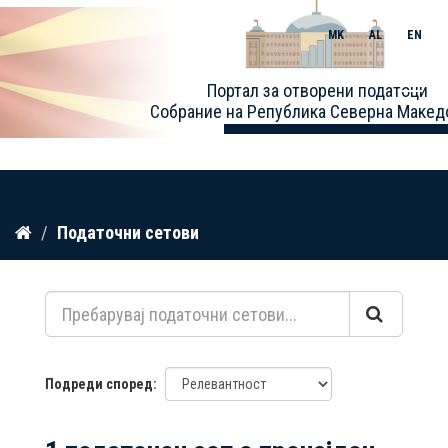
MK
AL
EN
Toggle
Портал за отворени податоци
naviga
Собрание на Република Северна Макед
Прескокнете
Податочни сетови
до
содржина
Подреди според