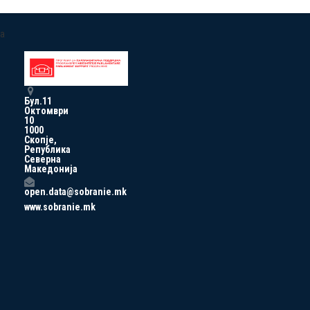
a
Бул.11
Октомври
10
1000
Скопје,
Република
Северна
Македонија
open.data@sobranie.mk
www.sobranie.mk