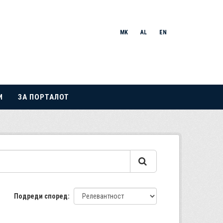
MK
AL
EN
И
ЗА ПОРТАЛОТ
Подреди според