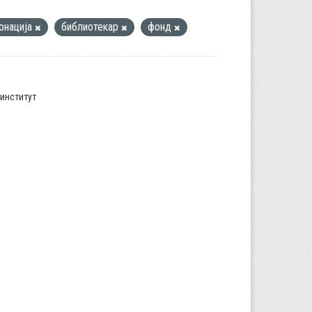
онација
библиотекар
фонд
институт