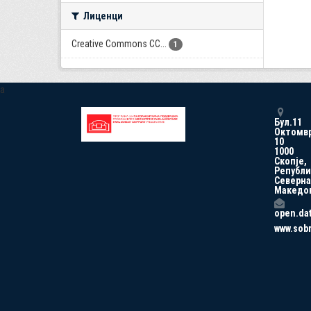
Лиценци
Creative Commons CC...
1
a
Бул.11
Октомв
10
1000
Скопје,
Републи
Северна
Македо
open.da
www.sob