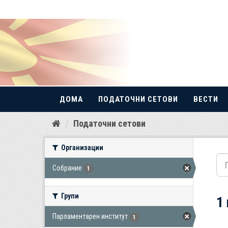
ДОМА
ПОДАТОЧНИ СЕТОВИ
ВЕСТИ
Прескокнете
Податочни сетови
до
содржина
Организации
Собрание
1
Групи
1
Парламентарен институт
1