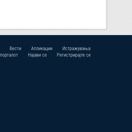
Вести
Апликации
Истражувања
 порталот
Најави се
Регистрирајте се