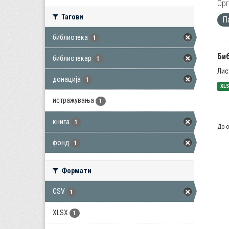
Орг
Тагови
П
библиотека
1
Би
библиотекар
1
Лис
донација
1
XL
истражувања
1
книга
1
До о
фонд
1
Формати
CSV
1
XLSX
1