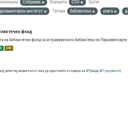
анизации:
Собрание
Формати:
CSV
Групи:
арламентарен институт
Тагови:
библиотека
книга
д
блиотечен фонд
та на библиотечен фонд на истражувачката библиотека на Паралментарен 
SX
CSV
вој регистар можете исто така да пристапите со помош на
API
(види
API документи
)