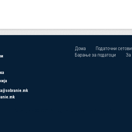
Дома
Податочни сетови
Барање за податоци
За
ри
ка
нија
ta@sobranie.mk
ranie.mk
Copyrights © 2021 All Rights Reserved by Asseco SEE.