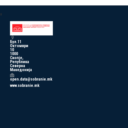
a
Бул.11
Октомври
10
1000
Скопје,
Република
Северна
Македонија
open.data@sobranie.mk
www.sobranie.mk