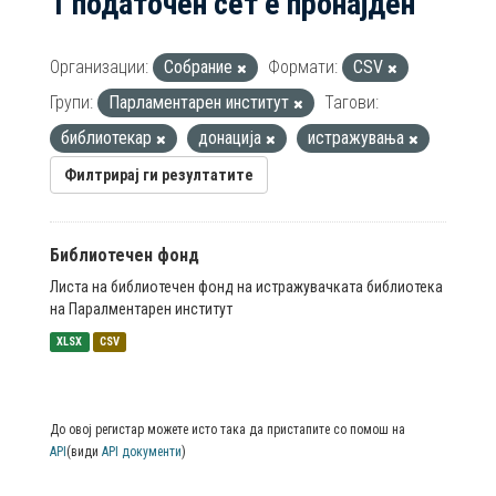
1 податочен сет е пронајден
Организации:
Собрание
Формати:
CSV
Групи:
Парламентарен институт
Тагови:
библиотекар
донација
истражувања
Филтрирај ги резултатите
Библиотечен фонд
Листа на библиотечен фонд на истражувачката библиотека
на Паралментарен институт
XLSX
CSV
До овој регистар можете исто така да пристапите со помош на
API
(види
API документи
)