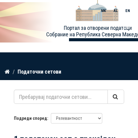
MK
AL
EN
Toggle
Портал за отворени податоци
naviga
Собрание на Република Северна Макед
Прескокнете
Податочни сетови
до
содржина
Подреди според