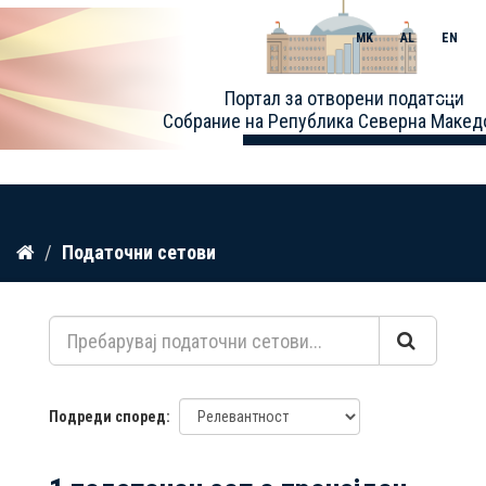
MK
AL
EN
Toggle
Портал за отворени податоци
naviga
Собрание на Република Северна Макед
Прескокнете
Податочни сетови
до
содржина
Подреди според