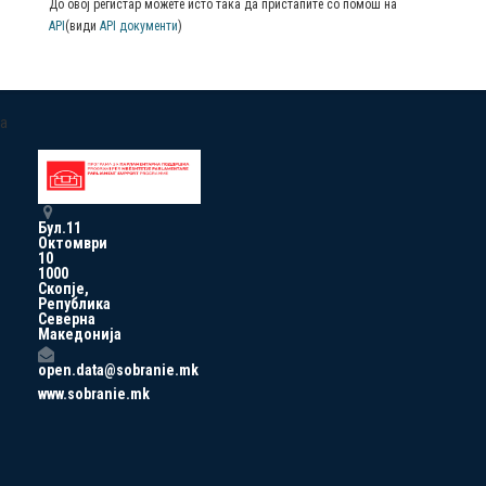
До овој регистар можете исто така да пристапите со помош на
API
(види
API документи
)
a
Бул.11
Октомври
10
1000
Скопје,
Република
Северна
Македонија
open.data@sobranie.mk
www.sobranie.mk