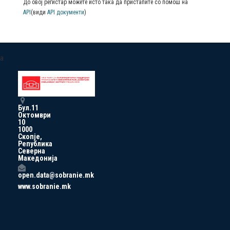
До овој регистар можете исто така да пристапите со помош на
API
(види
API документи
)
a
Бул.11
Октомври
10
1000
Скопје,
Република
Северна
Македонија
open.data@sobranie.mk
www.sobranie.mk