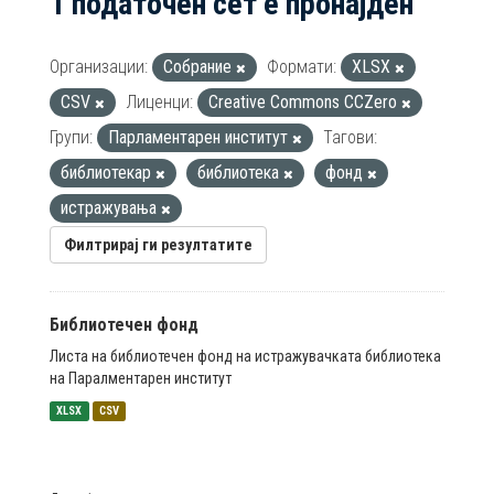
1 податочен сет е пронајден
Организации:
Собрание
Формати:
XLSX
CSV
Лиценци:
Creative Commons CCZero
Групи:
Парламентарен институт
Тагови:
библиотекар
библиотека
фонд
истражувања
Филтрирај ги резултатите
Библиотечен фонд
Листа на библиотечен фонд на истражувачката библиотека
на Паралментарен институт
XLSX
CSV