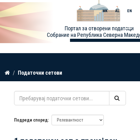
MK
AL
EN
Toggle
Портал за отворени податоци
naviga
Собрание на Република Северна Макед
Прескокнете
Податочни сетови
до
содржина
Подреди според