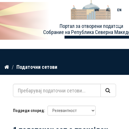
MK
AL
EN
Toggle
Портал за отворени податоци
naviga
Собрание на Република Северна Макед
Прескокнете
Податочни сетови
до
содржина
Подреди според