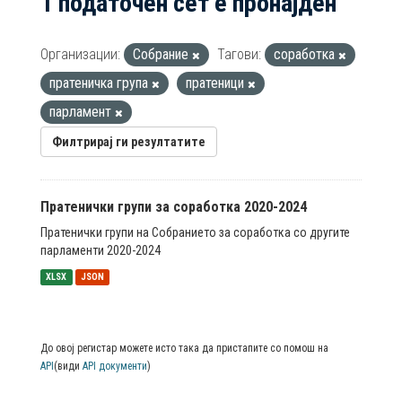
1 податочен сет е пронајден
Организации:
Собрание
Тагови:
соработка
пратеничка група
пратеници
парламент
Филтрирај ги резултатите
Пратенички групи за соработка 2020-2024
Пратенички групи на Собранието за соработка со другите
парламенти 2020-2024
XLSX
JSON
До овој регистар можете исто така да пристапите со помош на
API
(види
API документи
)