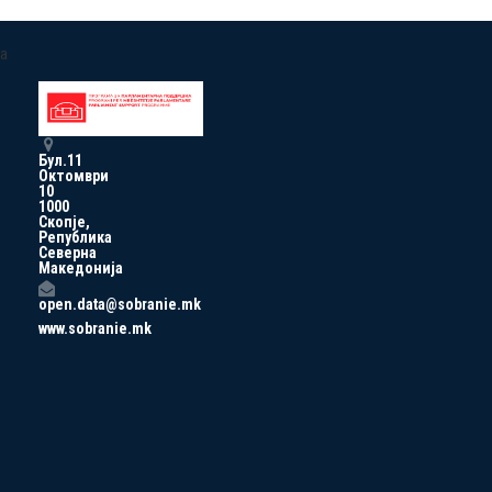
a
Бул.11
Октомври
10
1000
Скопје,
Република
Северна
Македонија
open.data@sobranie.mk
www.sobranie.mk