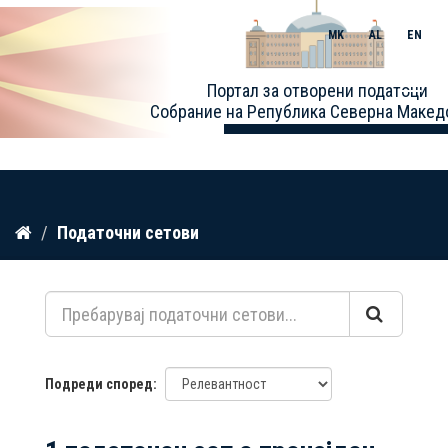
MK
AL
EN
Toggle
Портал за отворени податоци
naviga
Собрание на Република Северна Макед
Прескокнете
Податочни сетови
до
содржина
Подреди според