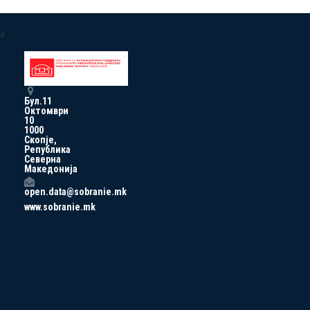
a
Бул.11
Октомври
10
1000
Скопје,
Република
Северна
Македонија
open.data@sobranie.mk
www.sobranie.mk