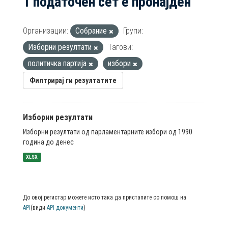
1 податочен сет е пронајден
Организации:
Собрание
Групи:
Изборни резултати
Тагови:
политичка партија
избори
Филтрирај ги резултатите
Изборни резултати
Изборни резултати од парламентарните избори од 1990
година до денес
XLSX
До овој регистар можете исто така да пристапите со помош на
API
(види
API документи
)