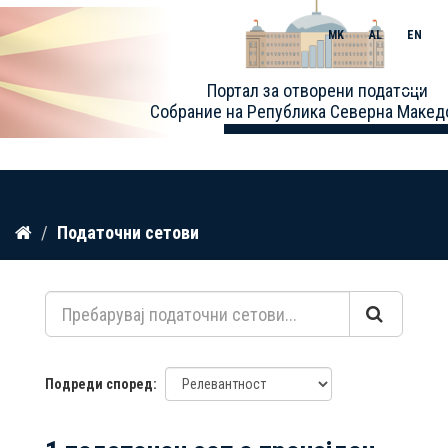
MK
AL
EN
Toggle
Портал за отворени податоци
naviga
Собрание на Република Северна Макед
Прескокнете
Податочни сетови
до
содржина
Подреди според