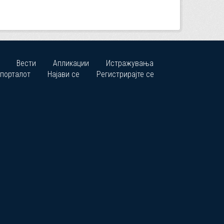
Вести
Апликации
Истражувања
 порталот
Најави се
Регистрирајте се