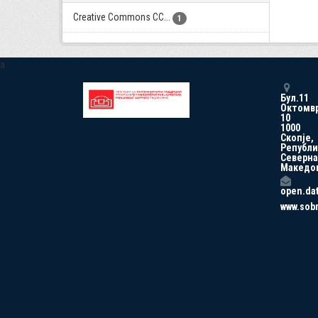
Creative Commons CC...
1
a
Бул.11
Октомв
10
1000
Скопје,
Републи
Северна
Македо
open.da
www.sob