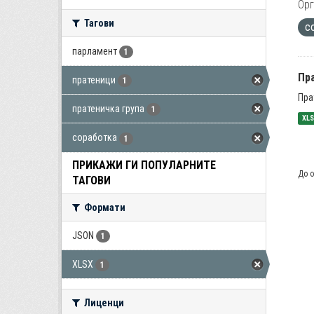
Орг
Тагови
с
парламент
1
Пра
пратеници
1
Пра
пратеничка група
1
XL
соработка
1
ПРИКАЖИ ГИ ПОПУЛАРНИТЕ
До о
ТАГОВИ
Формати
JSON
1
XLSX
1
Лиценци