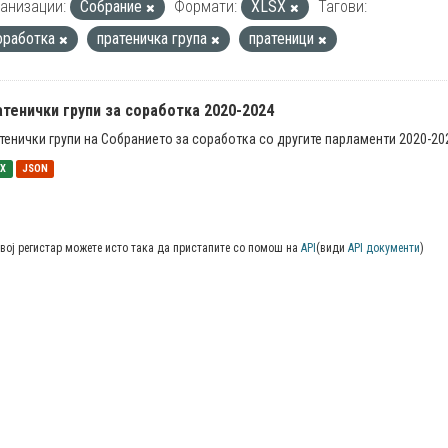
анизации:
Собрание
Формати:
XLSX
Тагови:
оработка
пратеничка група
пратеници
тенички групи за соработка 2020-2024
тенички групи на Собранието за соработка со другите парламенти 2020-20
SX
JSON
вој регистар можете исто така да пристапите со помош на
API
(види
API документи
)