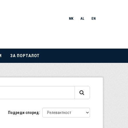
MK
AL
EN
И
ЗА ПОРТАЛОТ
Подреди според