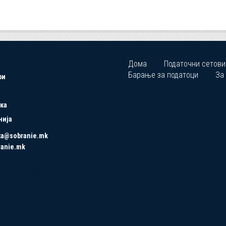
Дома
Податочни сетови
Барање за податоци
За
ри
ка
нија
ta@sobranie.mk
ranie.mk
Copyrights © 2021 All Rights Reserved by Asseco SEE.