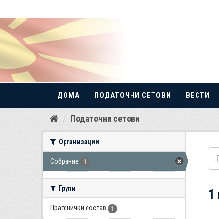
ДОМА
ПОДАТОЧНИ СЕТОВИ
ВЕСТИ
Прескокнете
Податочни сетови
до
содржина
Организации
Собрание
1
Групи
1
Пратенички состав
1