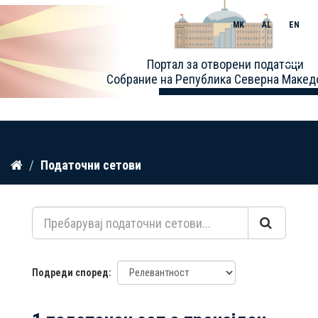
MK
AL
EN
Toggle
Портал за отворени податоци
naviga
Собрание на Република Северна Макед
Прескокнете
Податочни сетови
до
содржина
Подреди според