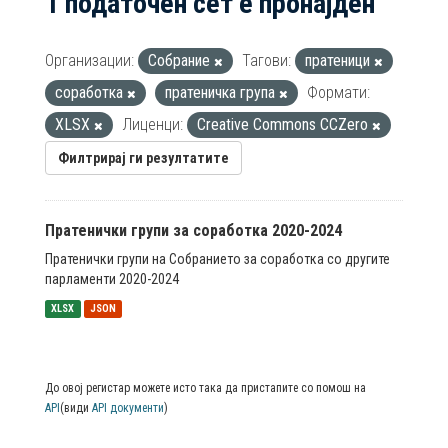
1 податочен сет е пронајден
Организации:
Собрание
Тагови:
пратеници
соработка
пратеничка група
Формати:
XLSX
Лиценци:
Creative Commons CCZero
Филтрирај ги резултатите
Пратенички групи за соработка 2020-2024
Пратенички групи на Собранието за соработка со другите
парламенти 2020-2024
XLSX
JSON
До овој регистар можете исто така да пристапите со помош на
API
(види
API документи
)