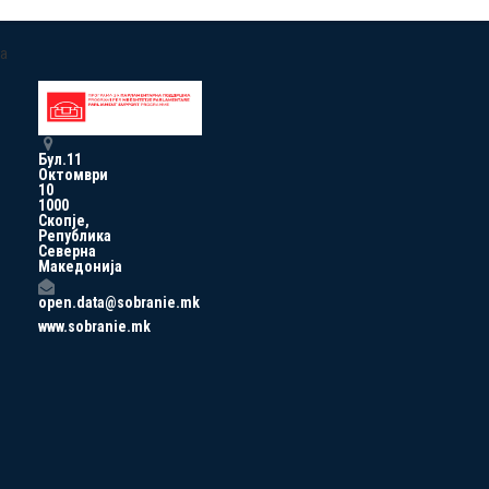
a
Бул.11
Октомври
10
1000
Скопје,
Република
Северна
Македонија
open.data@sobranie.mk
www.sobranie.mk