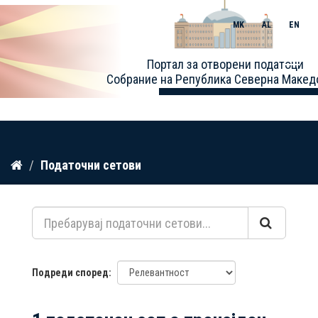
MK
AL
EN
Toggle
Портал за отворени податоци
naviga
Собрание на Република Северна Макед
Прескокнете
Податочни сетови
до
содржина
Подреди според