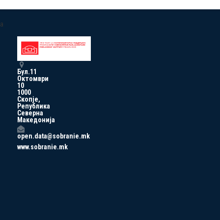
a
Бул.11
Октомври
10
1000
Скопје,
Република
Северна
Македонија
open.data@sobranie.mk
www.sobranie.mk