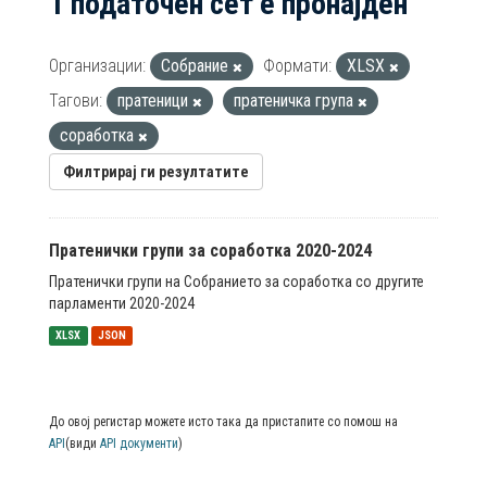
1 податочен сет е пронајден
Организации:
Собрание
Формати:
XLSX
Тагови:
пратеници
пратеничка група
соработка
Филтрирај ги резултатите
Пратенички групи за соработка 2020-2024
Пратенички групи на Собранието за соработка со другите
парламенти 2020-2024
XLSX
JSON
До овој регистар можете исто така да пристапите со помош на
API
(види
API документи
)