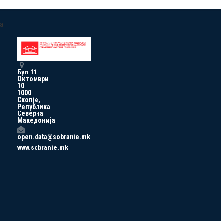
a
Бул.11
Октомври
10
1000
Скопје,
Република
Северна
Македонија
open.data@sobranie.mk
www.sobranie.mk