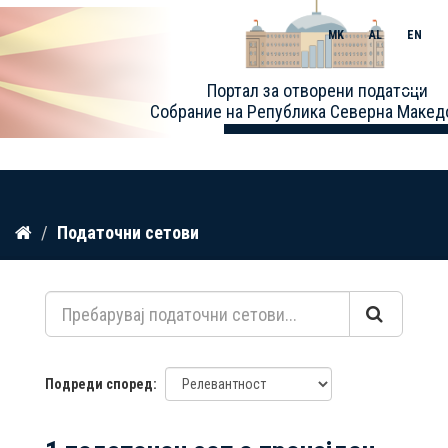
MK
AL
EN
Toggle
Портал за отворени податоци
naviga
Собрание на Република Северна Макед
Прескокнете
Податочни сетови
до
содржина
Подреди според