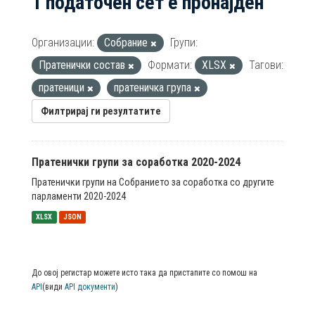
1 податочен сет е пронајден
Организации:
Собрание
Групи:
Пратенички состав
Формати:
XLSX
Тагови:
пратеници
пратеничка група
Филтрирај ги резултатите
Пратенички групи за соработка 2020-2024
Пратенички групи на Собранието за соработка со другите
парламенти 2020-2024
XLSX
JSON
До овој регистар можете исто така да пристапите со помош на
API
(види
API документи
)