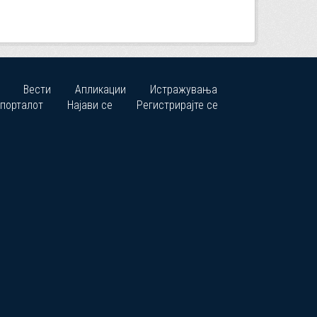
Вести
Апликации
Истражувања
 порталот
Најави се
Регистрирајте се