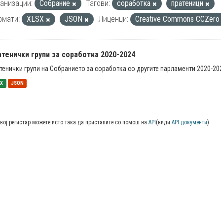
анизации:
Собрание
Тагови:
соработка
пратеници
рмати:
XLSX
JSON
Лиценци:
Creative Commons CCZer
тенички групи за соработка 2020-2024
тенички групи на Собранието за соработка со другите парламенти 2020-20
SX
JSON
вој регистар можете исто така да пристапите со помош на
API
(види
API документи
)