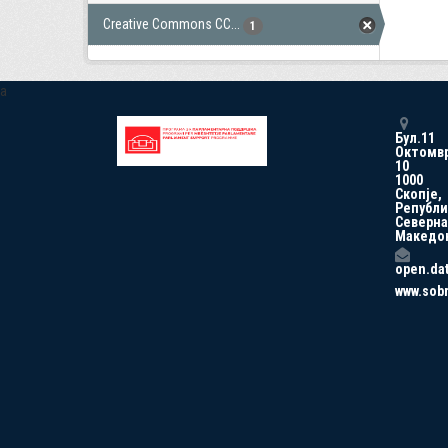
Creative Commons CC...
1
a
Бул.11
Октомв
10
1000
Скопје,
Републи
Северна
Македо
open.da
www.sob