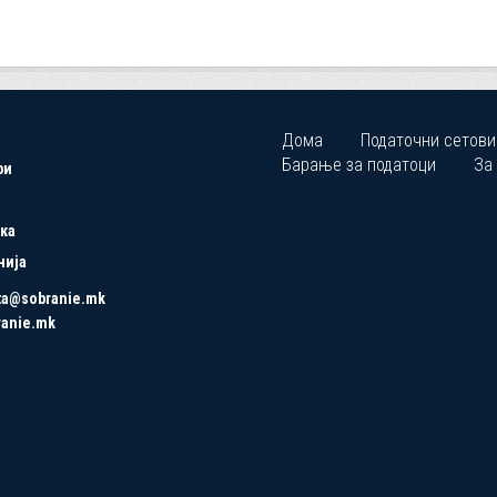
Дома
Податочни сетови
Барање за податоци
За
ри
ка
нија
ta@sobranie.mk
ranie.mk
Copyrights © 2021 All Rights Reserved by Asseco SEE.