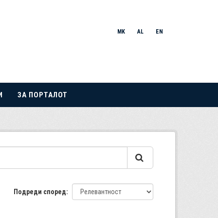
MK
AL
EN
И
ЗА ПОРТАЛОТ
Подреди според