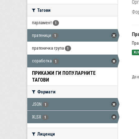
Орг
Тагови
Фо
парламент
1
Пра
пратеници
1
Пра
пратеничка група
1
XL
соработка
1
ПРИКАЖИ ГИ ПОПУЛАРНИТЕ
До о
ТАГОВИ
Формати
JSON
1
XLSX
1
Лиценци