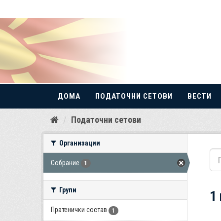
ДОМА
ПОДАТОЧНИ СЕТОВИ
ВЕСТИ
Прескокнете
Податочни сетови
до
содржина
Организации
Собрание
1
Групи
1
Пратенички состав
1