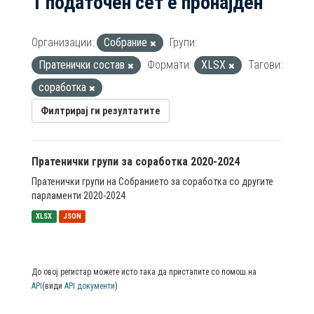
1 податочен сет е пронајден
Организации:
Собрание
Групи:
Пратенички состав
Формати:
XLSX
Тагови:
соработка
Филтрирај ги резултатите
Пратенички групи за соработка 2020-2024
Пратенички групи на Собранието за соработка со другите
парламенти 2020-2024
XLSX
JSON
До овој регистар можете исто така да пристапите со помош на
API
(види
API документи
)