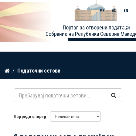
MK
AL
EN
Toggle
Портал за отворени податоци
naviga
Собрание на Република Северна Макед
Прескокнете
Податочни сетови
до
содржина
Подреди според