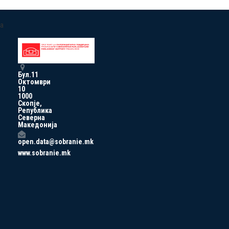
a
Бул.11
Октомври
10
1000
Скопје,
Република
Северна
Македонија
open.data@sobranie.mk
www.sobranie.mk