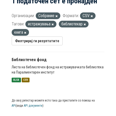
1 податочен сет е пронајден
Организации:
Собрание
Формати:
CSV
Тагови:
истражувања
библиотекар
книга
Филтрирај ги резултатите
Библиотечен фонд
Листа на библиотечен фонд на истражувачката библиотека
на Паралментарен институт
XLSX
CSV
До овој регистар можете исто така да пристапите со помош на
API
(види
API документи
)