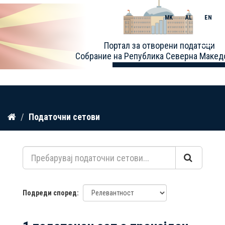
MK
AL
EN
Toggle
Портал за отворени податоци
naviga
Собрание на Република Северна Макед
Прескокнете
Податочни сетови
до
содржина
Подреди според