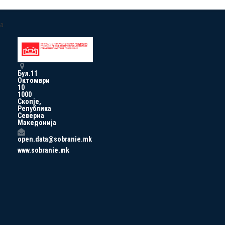
a
Бул.11
Октомври
10
1000
Скопје,
Република
Северна
Македонија
open.data@sobranie.mk
www.sobranie.mk