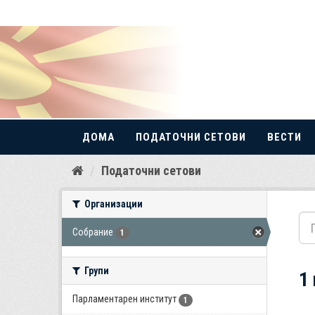
ДОМА
ПОДАТОЧНИ СЕТОВИ
ВЕСТИ
Прескокнете
Податочни сетови
до
содржина
Организации
Собрание
1
Групи
1
Парламентарен институт
1