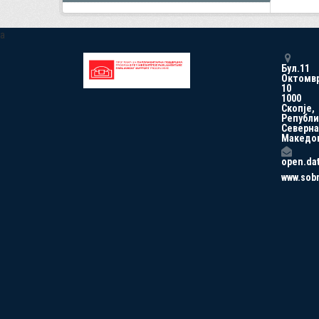
a
Бул.11
Октомв
10
1000
Скопје,
Републи
Северна
Македо
open.da
www.sob