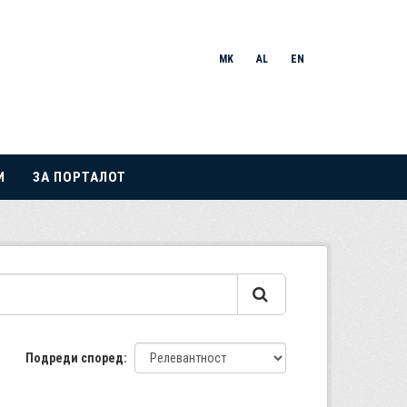
MK
AL
EN
И
ЗА ПОРТАЛОТ
Подреди според