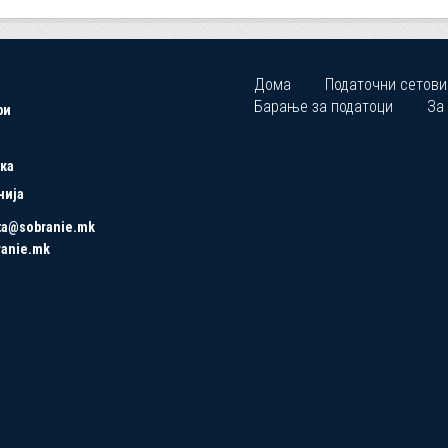
Дома
Податочни сетови
Барање за податоци
За
ри
ка
нија
ta@sobranie.mk
ranie.mk
Copyrights © 2021 All Rights Reserved by Asseco SEE.