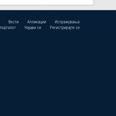
Вести
Апликации
Истражувања
 порталот
Најави се
Регистрирајте се