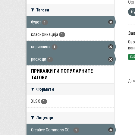
Орг
Тагови
б
буџет
1
За
класификација
1
Ово
корисници
1
кан
XL
расходи
1
ПРИКАЖИ ГИ ПОПУЛАРНИТЕ
ТАГОВИ
До о
Формати
XLSX
1
Лиценци
Creative Commons CC...
1