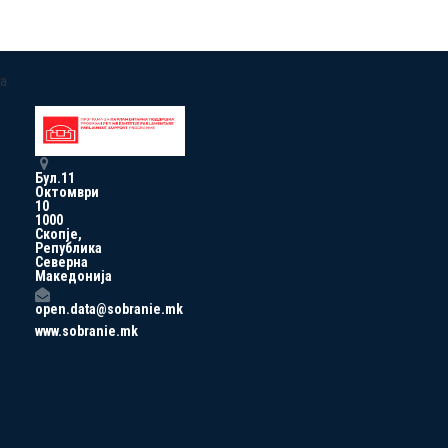
a
Бул.11
Октомври
10
1000
Скопје,
Република
Северна
Македонија
open.data@sobranie.mk
www.sobranie.mk