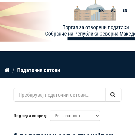
MK
AL
EN
Toggle
Портал за отворени податоци
naviga
Собрание на Република Северна Макед
Прескокнете
Податочни сетови
до
содржина
Подреди според