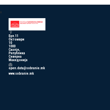
a
Бул.11
Октомври
10
1000
Скопје,
Република
Северна
Македонија
open.data@sobranie.mk
www.sobranie.mk