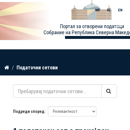
MK
AL
EN
Toggle
Портал за отворени податоци
naviga
Собрание на Република Северна Макед
Прескокнете
Податочни сетови
до
содржина
Подреди според