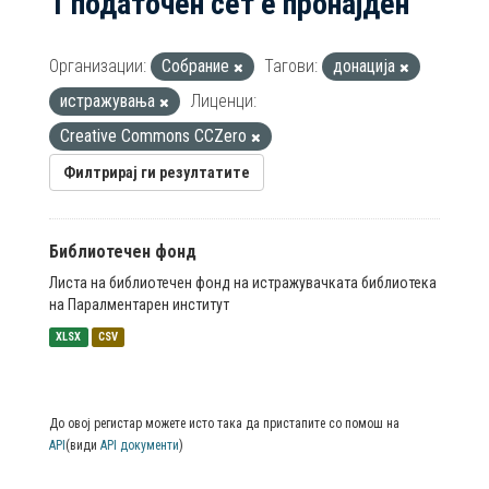
1 податочен сет е пронајден
Организации:
Собрание
Тагови:
донација
истражувања
Лиценци:
Creative Commons CCZero
Филтрирај ги резултатите
Библиотечен фонд
Листа на библиотечен фонд на истражувачката библиотека
на Паралментарен институт
XLSX
CSV
До овој регистар можете исто така да пристапите со помош на
API
(види
API документи
)