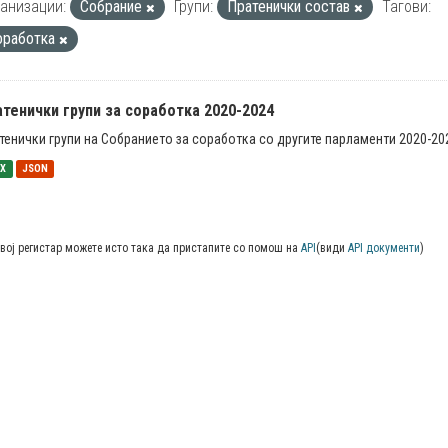
анизации:
Собрание
Групи:
Пратенички состав
Тагови:
оработка
тенички групи за соработка 2020-2024
тенички групи на Собранието за соработка со другите парламенти 2020-20
SX
JSON
вој регистар можете исто така да пристапите со помош на
API
(види
API документи
)