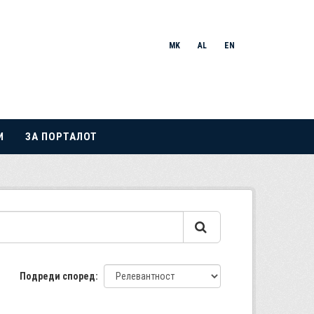
MK
AL
EN
И
ЗА ПОРТАЛОТ
Подреди според