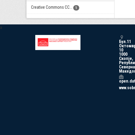
Creative Commons CC...
1
a
Бул.11
Октомв
10
1000
Скопје,
Републи
Северна
Македо
open.da
www.sob