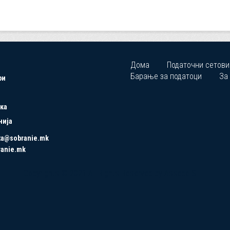
Дома
Податочни сетови
Барање за податоци
За
ри
ка
нија
ta@sobranie.mk
ranie.mk
Copyrights © 2021 All Rights Reserved by Asseco SEE.