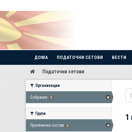
ДОМА
ПОДАТОЧНИ СЕТОВИ
ВЕСТИ
Прескокнете
Податочни сетови
до
содржина
Организации
Собрание
1
Групи
1
Пратенички состав
1