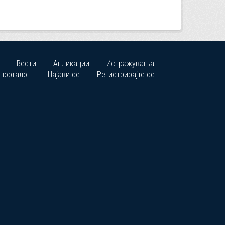
Вести
Апликации
Истражувања
 порталот
Најави се
Регистрирајте се