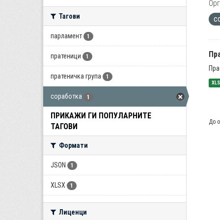
Орг
Тагови
с
парламент
1
Пра
пратеници
1
Пра
пратеничка група
1
XL
соработка
1
ПРИКАЖИ ГИ ПОПУЛАРНИТЕ
До о
ТАГОВИ
Формати
JSON
1
XLSX
1
Лиценци