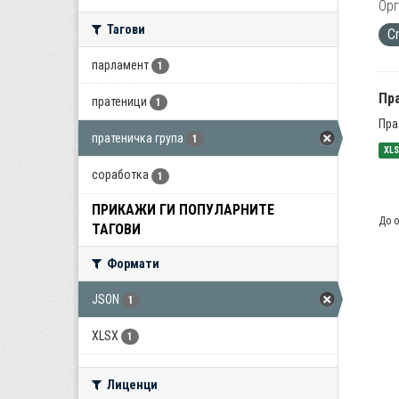
Орг
Тагови
C
парламент
1
Пра
пратеници
1
Пра
пратеничка група
1
XL
соработка
1
ПРИКАЖИ ГИ ПОПУЛАРНИТЕ
До о
ТАГОВИ
Формати
JSON
1
XLSX
1
Лиценци