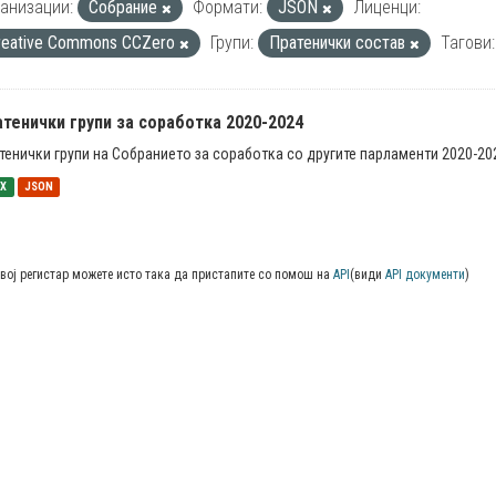
анизации:
Собрание
Формати:
JSON
Лиценци:
reative Commons CCZero
Групи:
Пратенички состав
Тагови:
тенички групи за соработка 2020-2024
тенички групи на Собранието за соработка со другите парламенти 2020-20
SX
JSON
вој регистар можете исто така да пристапите со помош на
API
(види
API документи
)