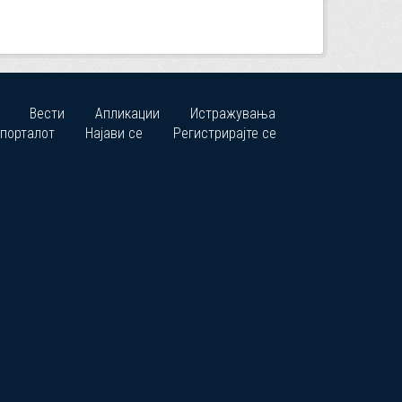
Вести
Апликации
Истражувања
 порталот
Најави се
Регистрирајте се