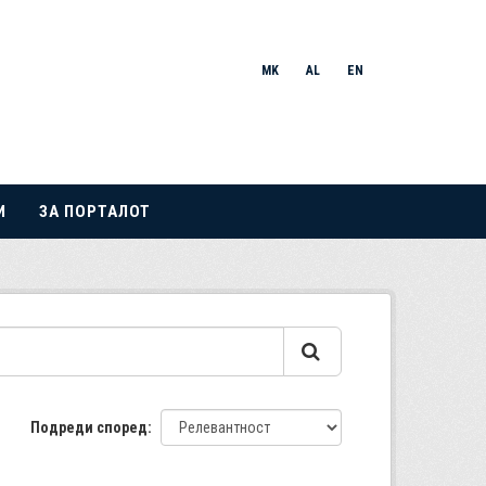
MK
AL
EN
И
ЗА ПОРТАЛОТ
Подреди според