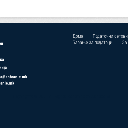
Дома
Податочни сетови
Барање за податоци
За
ри
ка
нија
ta@sobranie.mk
ranie.mk
Copyrights © 2021 All Rights Reserved by Asseco SEE.