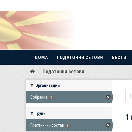
ДОМА
ПОДАТОЧНИ СЕТОВИ
ВЕСТИ
Прескокнете
Податочни сетови
до
содржина
Организации
Собрание
1
Групи
1
Пратенички состав
1