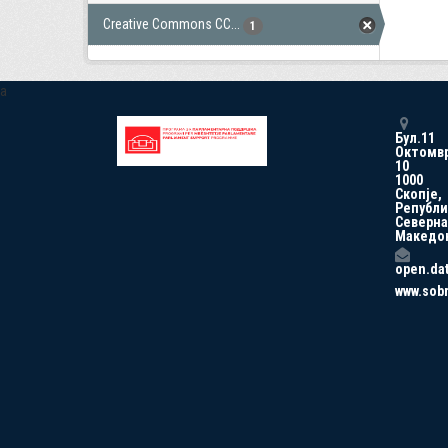
Creative Commons CC...
1
a
Бул.11
Октомв
10
1000
Скопје,
Републи
Северна
Македо
open.da
www.sob