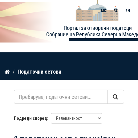
MK
AL
EN
Toggle
Портал за отворени податоци
naviga
Собрание на Република Северна Макед
Прескокнете
Податочни сетови
до
содржина
Подреди според