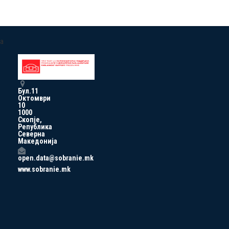
a
Бул.11
Октомври
10
1000
Скопје,
Република
Северна
Македонија
open.data@sobranie.mk
www.sobranie.mk