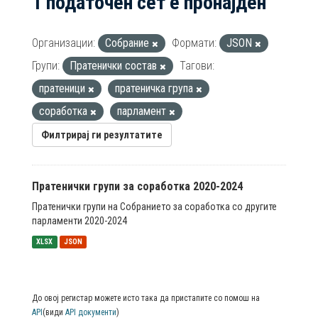
1 податочен сет е пронајден
Организации:
Собрание
Формати:
JSON
Групи:
Пратенички состав
Тагови:
пратеници
пратеничка група
соработка
парламент
Филтрирај ги резултатите
Пратенички групи за соработка 2020-2024
Пратенички групи на Собранието за соработка со другите
парламенти 2020-2024
XLSX
JSON
До овој регистар можете исто така да пристапите со помош на
API
(види
API документи
)