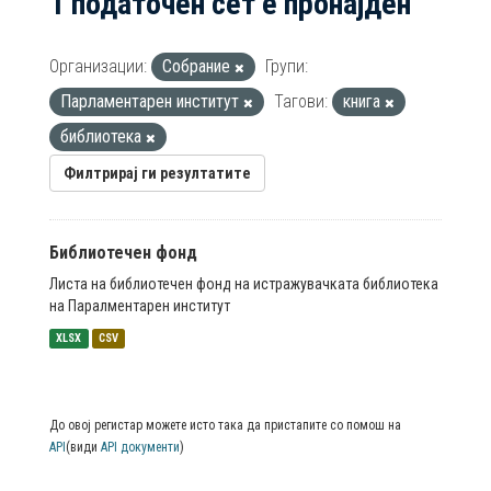
1 податочен сет е пронајден
Организации:
Собрание
Групи:
Парламентарен институт
Тагови:
книга
библиотека
Филтрирај ги резултатите
Библиотечен фонд
Листа на библиотечен фонд на истражувачката библиотека
на Паралментарен институт
XLSX
CSV
До овој регистар можете исто така да пристапите со помош на
API
(види
API документи
)