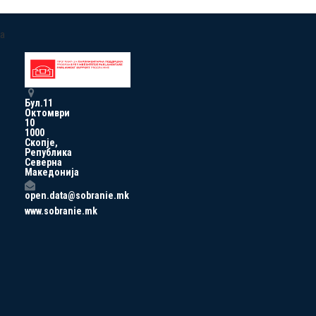
a
Бул.11
Октомври
10
1000
Скопје,
Република
Северна
Македонија
open.data@sobranie.mk
www.sobranie.mk