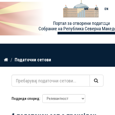
MK
AL
EN
Toggle
Портал за отворени податоци
naviga
Собрание на Република Северна Макед
Прескокнете
Податочни сетови
до
содржина
Подреди според