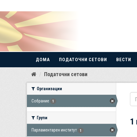
ДОМА
ПОДАТОЧНИ СЕТОВИ
ВЕСТИ
Прескокнете
Податочни сетови
до
содржина
Организации
Собрание
1
Групи
1
Парламентарен институт
1