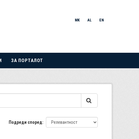
MK
AL
EN
И
ЗА ПОРТАЛОТ
Подреди според