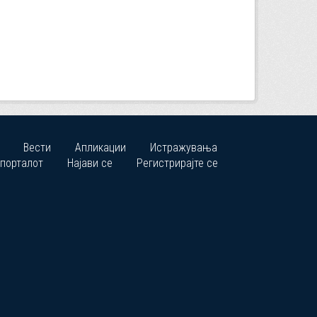
Вести
Апликации
Истражувања
 порталот
Најави се
Регистрирајте се