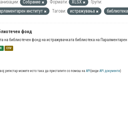
анизации:
Собрание
Формати:
XLSX
Групи:
арламентарен институт
Тагови:
истражувања
библиотек
блиотечен фонд
та на библиотечен фонд на истражувачката библиотека на Паралментарен 
SX
CSV
вој регистар можете исто така да пристапите со помош на
API
(види
API документи
)