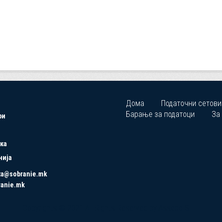
Дома
Податочни сетови
Барање за податоци
За
ри
ка
нија
ta@sobranie.mk
ranie.mk
Copyrights © 2021 All Rights Reserved by Asseco SEE.