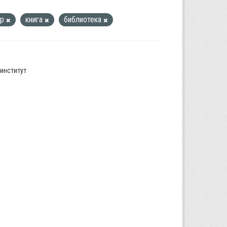
ар
книга
библиотека
институт