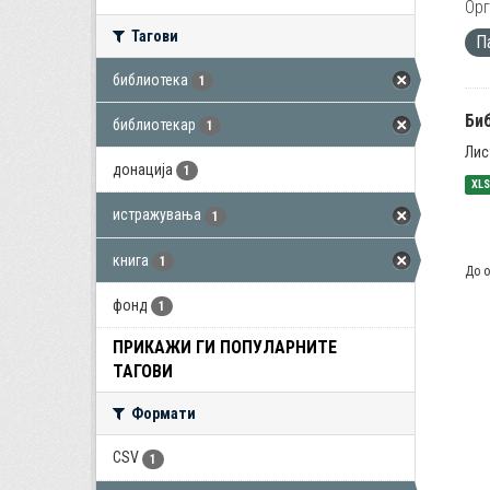
Орг
Тагови
П
библиотека
1
Би
библиотекар
1
Лис
донација
1
XL
истражувања
1
книга
1
До о
фонд
1
ПРИКАЖИ ГИ ПОПУЛАРНИТЕ
ТАГОВИ
Формати
CSV
1