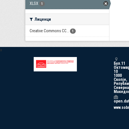
XLSX
1
Лиценци
Creative Commons CC...
1
a
Бул.11
Октомв
10
1000
Скопје,
Републи
Северна
Македо
open.da
www.sob