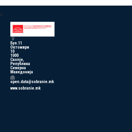
a
Бул.11
Октомври
10
1000
Скопје,
Република
Северна
Македонија
open.data@sobranie.mk
www.sobranie.mk