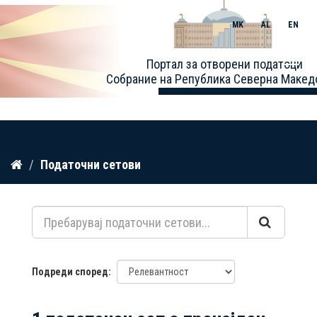
MK
AL
EN
Toggle
Портал за отворени податоци
naviga
Собрание на Република Северна Макед
Прескокнете
Податочни сетови
до
содржина
Подреди според