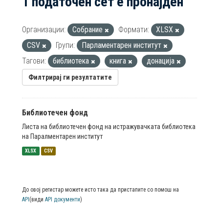
1 податочен сет е пронајден
Организации:
Собрание
Формати:
XLSX
CSV
Групи:
Парламентарен институт
Тагови:
библиотека
книга
донација
Филтрирај ги резултатите
Библиотечен фонд
Листа на библиотечен фонд на истражувачката библиотека
на Паралментарен институт
XLSX
CSV
До овој регистар можете исто така да пристапите со помош на
API
(види
API документи
)