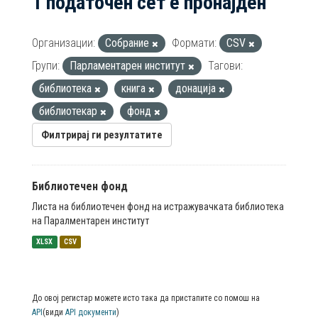
1 податочен сет е пронајден
Организации:
Собрание
Формати:
CSV
Групи:
Парламентарен институт
Тагови:
библиотека
книга
донација
библиотекар
фонд
Филтрирај ги резултатите
Библиотечен фонд
Листа на библиотечен фонд на истражувачката библиотека
на Паралментарен институт
XLSX
CSV
До овој регистар можете исто така да пристапите со помош на
API
(види
API документи
)