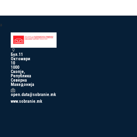
a
Бул.11
Октомври
10
1000
Скопје,
Република
Северна
Македонија
open.data@sobranie.mk
www.sobranie.mk