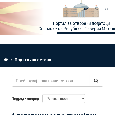
MK
AL
EN
Toggle
Портал за отворени податоци
naviga
Собрание на Република Северна Макед
Прескокнете
Податочни сетови
до
содржина
Подреди според