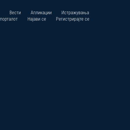
Вести
Апликации
Истражувања
 порталот
Најави се
Регистрирајте се