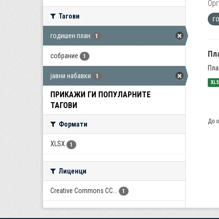
Орг
Тагови
г
годишен план
1
Пла
собрание
1
Пла
јавни набавки
1
XL
ПРИКАЖИ ГИ ПОПУЛАРНИТЕ
ТАГОВИ
До о
Формати
XLSX
1
Лиценци
Creative Commons CC...
1