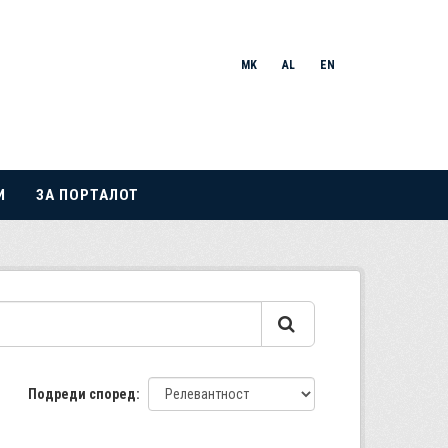
MK
AL
EN
И
ЗА ПОРТАЛОТ
Подреди според