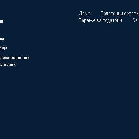
Дома
Податочни сетови
Барање за податоци
За
ри
ка
нија
ta@sobranie.mk
ranie.mk
Copyrights © 2021 All Rights Reserved by Asseco SEE.