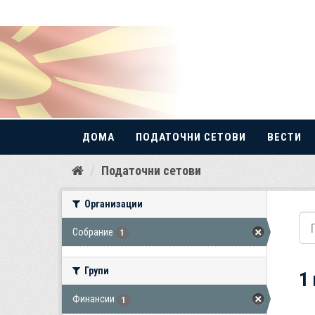
ДОМА
ПОДАТОЧНИ СЕТОВИ
ВЕСТИ
Прескокнете
Податочни сетови
до
содржина
Организации
Собрание
1
Групи
1
Финансии
1