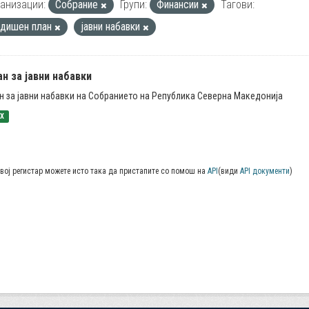
анизации:
Собрание
Групи:
Финансии
Тагови:
одишен план
јавни набавки
н за јавни набавки
н за јавни набавки на Собранието на Република Северна Македонија
SX
вој регистар можете исто така да пристапите со помош на
API
(види
API документи
)