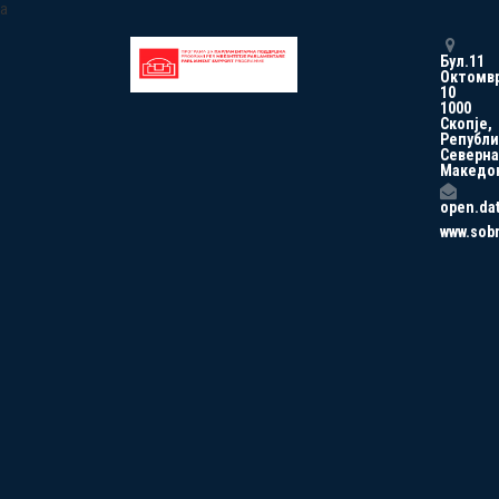
a
Бул.11
Октомв
10
1000
Скопје,
Републи
Северна
Македо
open.da
www.sob