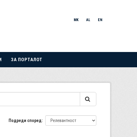
MK
AL
EN
И
ЗА ПОРТАЛОТ
Подреди според