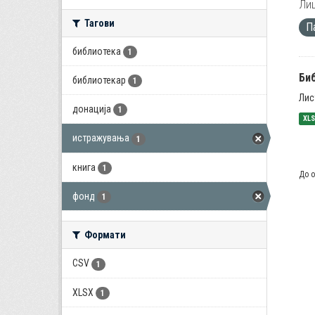
Лиц
Тагови
П
библиотека
1
Би
библиотекар
1
Лис
донација
1
XL
истражувања
1
книга
1
До о
фонд
1
Формати
CSV
1
XLSX
1