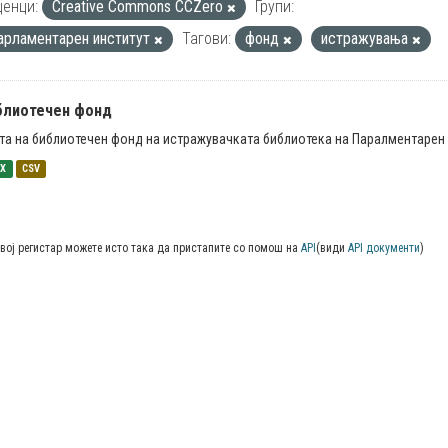
енци:
Creative Commons CCZero
Групи:
арламентарен институт
Тагови:
фонд
истражувања
блиотечен фонд
та на библиотечен фонд на истражувачката библиотека на Паралментарен 
SX
CSV
вој регистар можете исто така да пристапите со помош на
API
(види
API документи
)