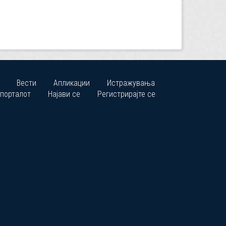
Вести
Апликации
Истражувања
 порталот
Најави се
Регистрирајте се