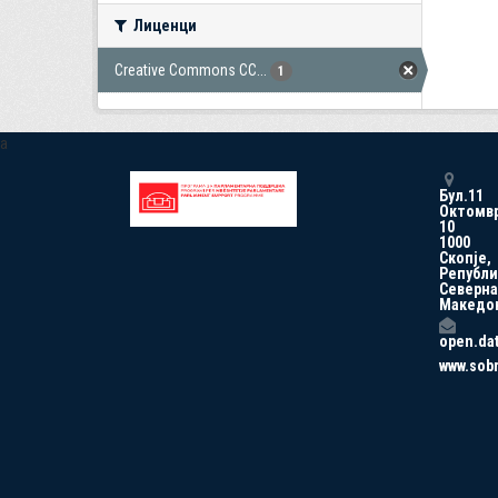
Лиценци
Creative Commons CC...
1
a
Бул.11
Октомв
10
1000
Скопје,
Републи
Северна
Македо
open.da
www.sob