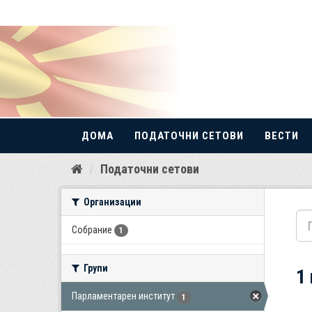
ДОМА
ПОДАТОЧНИ СЕТОВИ
ВЕСТИ
Прескокнете
Податочни сетови
до
содржина
Организации
Собрание
1
Групи
1
Парламентарен институт
1