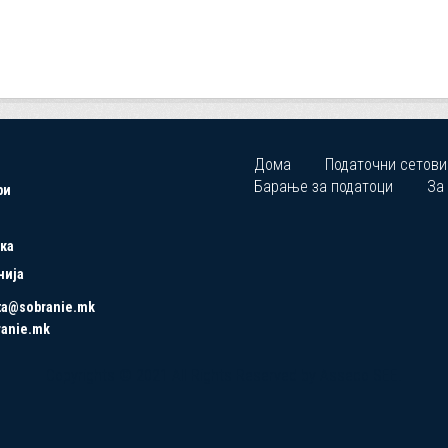
Дома
Податочни сетови
Барање за податоци
За
ри
ка
нија
ta@sobranie.mk
ranie.mk
Copyrights © 2021 All Rights Reserved by Asseco SEE.