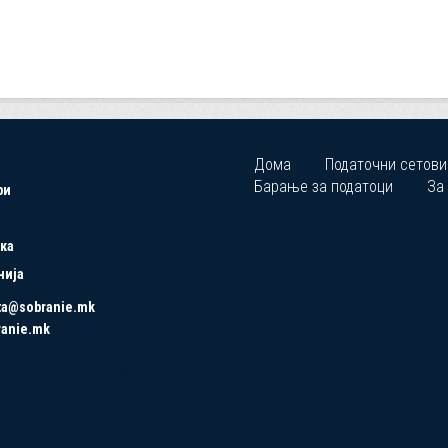
Дома
Податочни сетови
Барање за податоци
За
ри
ка
нија
ta@sobranie.mk
ranie.mk
Copyrights © 2021 All Rights Reserved by Asseco SEE.