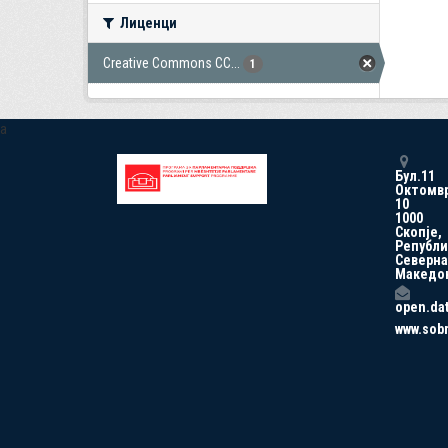
Лиценци
Creative Commons CC...
1
a
Бул.11
Октомв
10
1000
Скопје,
Републи
Северна
Македо
open.da
www.sob