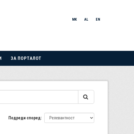
MK
AL
EN
И
ЗА ПОРТАЛОТ
Подреди според