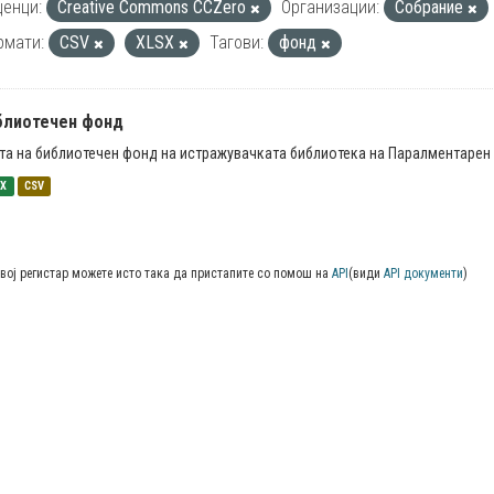
енци:
Creative Commons CCZero
Организации:
Собрание
рмати:
CSV
XLSX
Тагови:
фонд
блиотечен фонд
та на библиотечен фонд на истражувачката библиотека на Паралментарен 
SX
CSV
вој регистар можете исто така да пристапите со помош на
API
(види
API документи
)