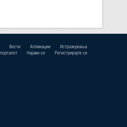
Вести
Апликации
Истражувања
 порталот
Најави се
Регистрирајте се