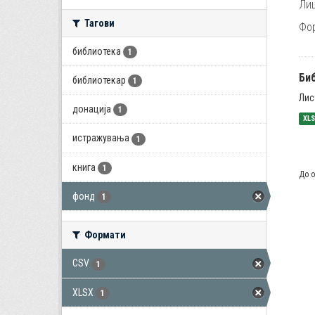
Лиц
Тагови
Фо
библиотека
1
Би
библиотекар
1
Лис
донација
1
XL
истражувања
1
книга
1
До о
фонд
1
Формати
CSV
1
XLSX
1