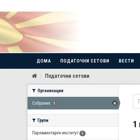
ДОМА
ПОДАТОЧНИ СЕТОВИ
ВЕСТИ
Прескокнете
Податочни сетови
до
содржина
Организации
Собрание
1
Групи
1
Парламентарен институт
1