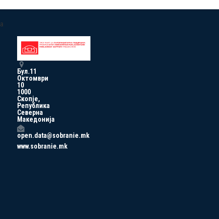
a
Бул.11
Октомври
10
1000
Скопје,
Република
Северна
Македонија
open.data@sobranie.mk
www.sobranie.mk