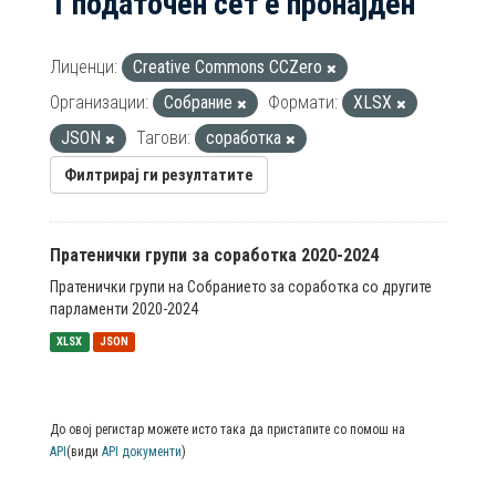
1 податочен сет е пронајден
Лиценци:
Creative Commons CCZero
Организации:
Собрание
Формати:
XLSX
JSON
Тагови:
соработка
Филтрирај ги резултатите
Пратенички групи за соработка 2020-2024
Пратенички групи на Собранието за соработка со другите
парламенти 2020-2024
XLSX
JSON
До овој регистар можете исто така да пристапите со помош на
API
(види
API документи
)