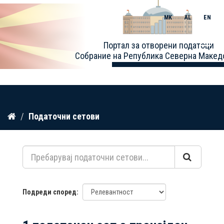
MK
AL
EN
Toggle
Портал за отворени податоци
naviga
Собрание на Република Северна Макед
Прескокнете
Податочни сетови
до
содржина
Подреди според