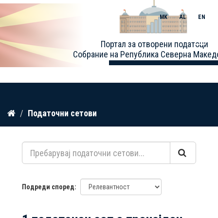
MK
AL
EN
Toggle
Портал за отворени податоци
naviga
Собрание на Република Северна Макед
Прескокнете
Податочни сетови
до
содржина
Подреди според