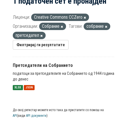
1 податочен сет е пронајден
Лиценци:
Creative Commons CCZero
Организации:
Собрание
Тагови:
собрание
претседател
Филтрирај ги резултатите
Претседатели на Собранието
податоци за претседателите на Собранието од 1944 година
до денес
XLSX
JSON
До овој регистар можете исто така да пристапите со помош на
API
(види
API документи
)