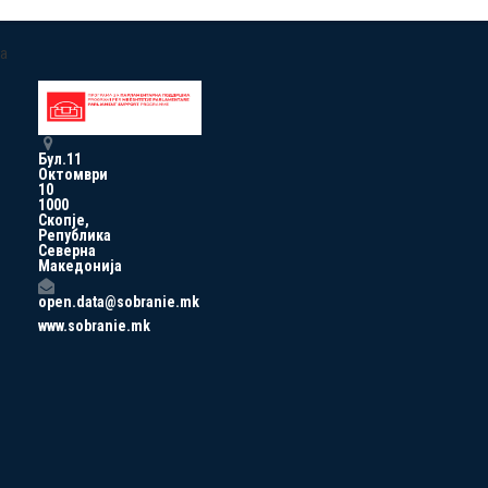
a
Бул.11
Октомври
10
1000
Скопје,
Република
Северна
Македонија
open.data@sobranie.mk
www.sobranie.mk