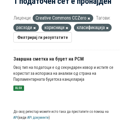
1 податочен сет е пронајден
Лиценци:
Creative Commons CCZero
Тагови:
расходи
корисници
класификација
Филтрирај ги резултатите
Завршна сметка на буџет на РСМ
Овој тип на податоци е од секундарен извор и истите се
користат за испорака на анализи од страна на
Парламентарната буџетска канцеларија
XLSX
До овој регистар можете исто така да пристапите со помош на
API
(види
API документи
)