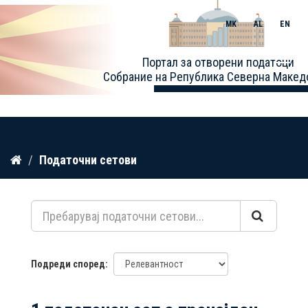
MK
AL
EN
Toggle
Портал за отворени податоци
naviga
Собрание на Република Северна Макед
Прескокнете
Податочни сетови
до
содржина
Подреди според