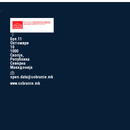
a
Бул.11
Октомври
10
1000
Скопје,
Република
Северна
Македонија
open.data@sobranie.mk
www.sobranie.mk