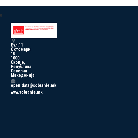
a
Бул.11
Октомври
10
1000
Скопје,
Република
Северна
Македонија
open.data@sobranie.mk
www.sobranie.mk