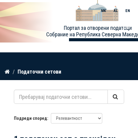
MK
AL
EN
Toggle
Портал за отворени податоци
naviga
Собрание на Република Северна Макед
Прескокнете
Податочни сетови
до
содржина
Подреди според