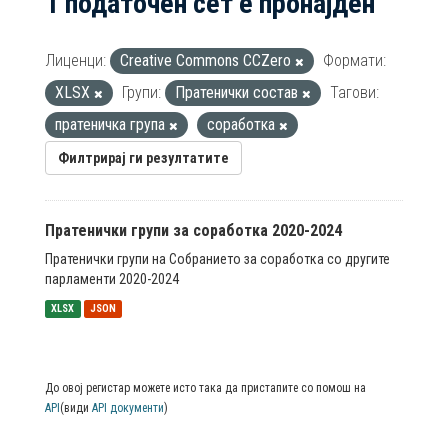
1 податочен сет е пронајден
Лиценци:
Creative Commons CCZero
Формати:
XLSX
Групи:
Пратенички состав
Тагови:
пратеничка група
соработка
Филтрирај ги резултатите
Пратенички групи за соработка 2020-2024
Пратенички групи на Собранието за соработка со другите
парламенти 2020-2024
XLSX
JSON
До овој регистар можете исто така да пристапите со помош на
API
(види
API документи
)