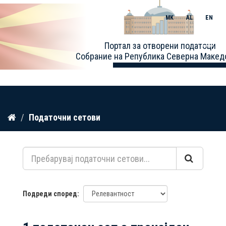
MK
AL
EN
Toggle
Портал за отворени податоци
naviga
Собрание на Република Северна Макед
Прескокнете
Податочни сетови
до
содржина
Подреди според