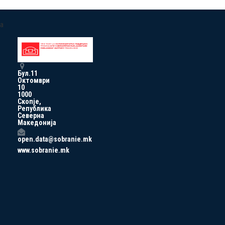
a
Бул.11
Октомври
10
1000
Скопје,
Република
Северна
Македонија
open.data@sobranie.mk
www.sobranie.mk