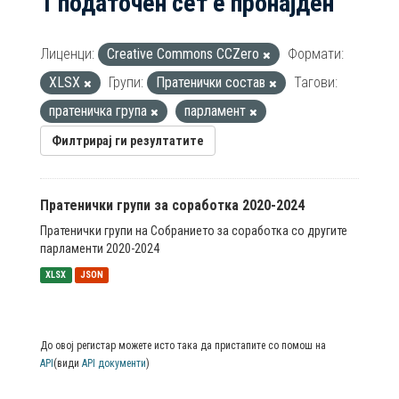
1 податочен сет е пронајден
Лиценци:
Creative Commons CCZero
Формати:
XLSX
Групи:
Пратенички состав
Тагови:
пратеничка група
парламент
Филтрирај ги резултатите
Пратенички групи за соработка 2020-2024
Пратенички групи на Собранието за соработка со другите
парламенти 2020-2024
XLSX
JSON
До овој регистар можете исто така да пристапите со помош на
API
(види
API документи
)