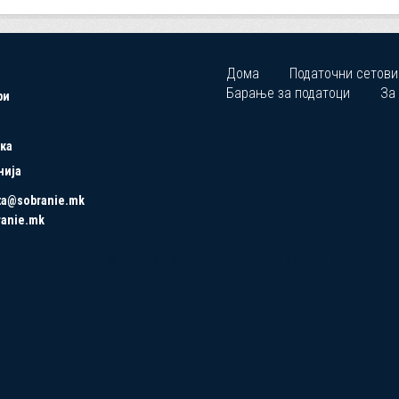
Дома
Податочни сетови
Барање за податоци
За
ри
ка
нија
ta@sobranie.mk
ranie.mk
Copyrights © 2021 All Rights Reserved by Asseco SEE.