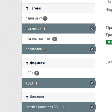
Лиц
Тагови
Фо
парламент
1
Пра
пратеници
1
Пра
пратеничка група
1
XL
соработка
1
До о
Формати
JSON
1
XLSX
1
Лиценци
Creative Commons CC...
1