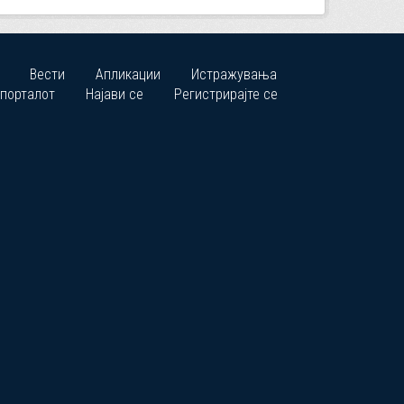
Вести
Апликации
Истражувања
 порталот
Најави се
Регистрирајте се