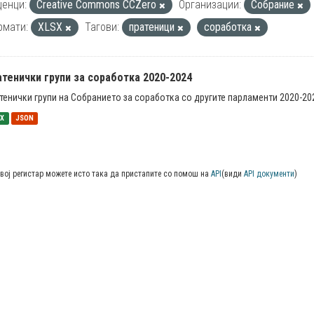
енци:
Creative Commons CCZero
Организации:
Собрание
рмати:
XLSX
Тагови:
пратеници
соработка
тенички групи за соработка 2020-2024
тенички групи на Собранието за соработка со другите парламенти 2020-20
SX
JSON
вој регистар можете исто така да пристапите со помош на
API
(види
API документи
)