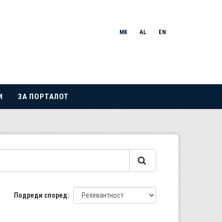
MK
AL
EN
И
ЗА ПОРТАЛОТ
Подреди според