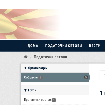
ДОМА
ПОДАТОЧНИ СЕТОВИ
ВЕСТИ
Прескокнете
Податочни сетови
до
содржина
Организации
Собрание
1
Групи
1
Пратенички состав
1