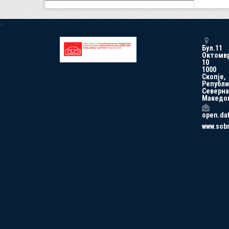
a
Бул.11
Октомв
10
1000
Скопје,
Републи
Северна
Македо
open.da
www.sob