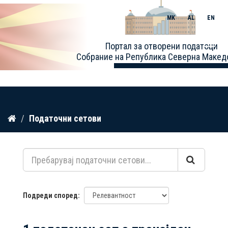
MK
AL
EN
Toggle
Портал за отворени податоци
naviga
Собрание на Република Северна Макед
Прескокнете
Податочни сетови
до
содржина
Подреди според