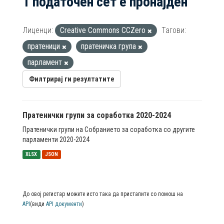
1 податочен сет е пронајден
Лиценци:
Creative Commons CCZero
Тагови:
пратеници
пратеничка група
парламент
Филтрирај ги резултатите
Пратенички групи за соработка 2020-2024
Пратенички групи на Собранието за соработка со другите
парламенти 2020-2024
XLSX
JSON
До овој регистар можете исто така да пристапите со помош на
API
(види
API документи
)