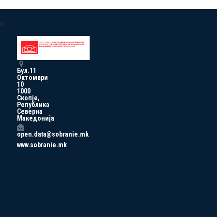
a
Бул.11
Октомври
10
1000
Скопје,
Република
Северна
Македонија
open.data@sobranie.mk
www.sobranie.mk