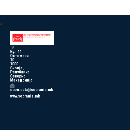
a
Бул.11
Октомври
10
1000
Скопје,
Република
Северна
Македонија
open.data@sobranie.mk
www.sobranie.mk