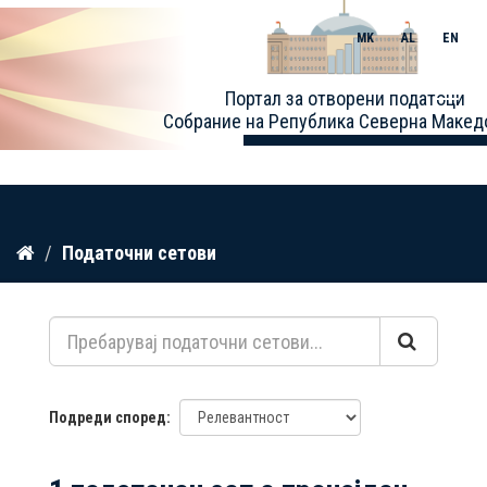
MK
AL
EN
Toggle
Портал за отворени податоци
naviga
Собрание на Република Северна Макед
Прескокнете
Податочни сетови
до
содржина
Подреди според