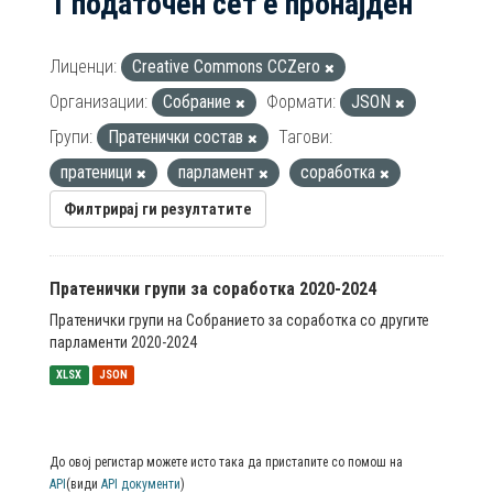
1 податочен сет е пронајден
Лиценци:
Creative Commons CCZero
Организации:
Собрание
Формати:
JSON
Групи:
Пратенички состав
Тагови:
пратеници
парламент
соработка
Филтрирај ги резултатите
Пратенички групи за соработка 2020-2024
Пратенички групи на Собранието за соработка со другите
парламенти 2020-2024
XLSX
JSON
До овој регистар можете исто така да пристапите со помош на
API
(види
API документи
)