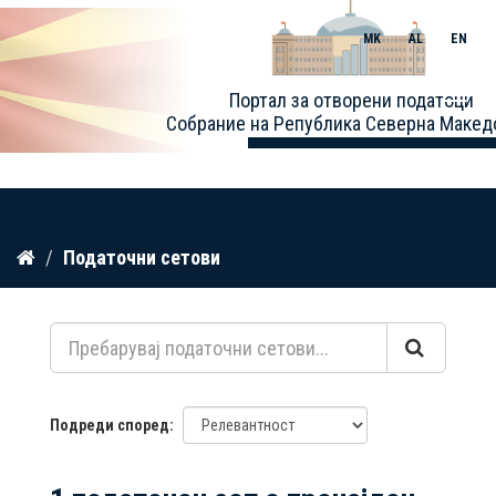
MK
AL
EN
Toggle
Портал за отворени податоци
naviga
Собрание на Република Северна Макед
Прескокнете
Податочни сетови
до
содржина
Подреди според