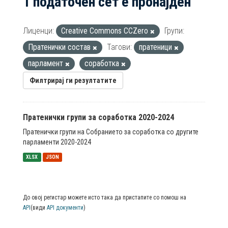
1 податочен сет е пронајден
Лиценци:
Creative Commons CCZero
Групи:
Пратенички состав
Тагови:
пратеници
парламент
соработка
Филтрирај ги резултатите
Пратенички групи за соработка 2020-2024
Пратенички групи на Собранието за соработка со другите
парламенти 2020-2024
XLSX
JSON
До овој регистар можете исто така да пристапите со помош на
API
(види
API документи
)