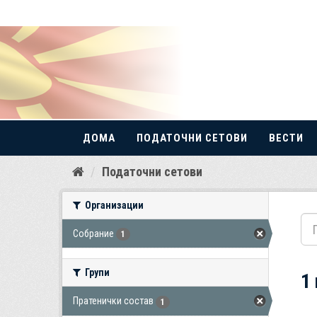
ДОМА
ПОДАТОЧНИ СЕТОВИ
ВЕСТИ
Прескокнете
Податочни сетови
до
содржина
Организации
Собрание
1
Групи
1
Пратенички состав
1