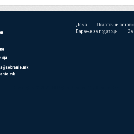
Дома
Податочни сетови
Барање за податоци
За
ри
ка
нија
ta@sobranie.mk
ranie.mk
Copyrights © 2021 All Rights Reserved by Asseco SEE.