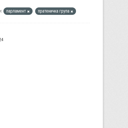
и:
парламент
пратеничка група
24