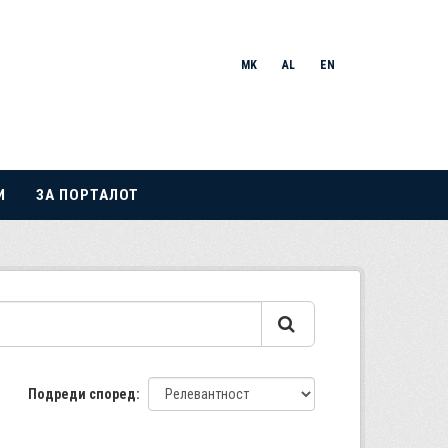
MK
AL
EN
И
ЗА ПОРТАЛОТ
Подреди според