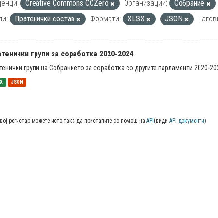
енци:
Creative Commons CCZero
Организации:
Собрание
пи:
Пратенички состав
Формати:
XLSX
JSON
Тагов
тенички групи за соработка 2020-2024
тенички групи на Собранието за соработка со другите парламенти 2020-20
SX
JSON
вој регистар можете исто така да пристапите со помош на
API
(види
API документи
)