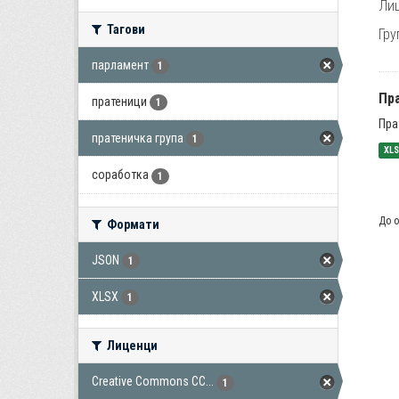
Лиц
Тагови
Гру
парламент
1
Пра
пратеници
1
Пра
пратеничка група
1
XL
соработка
1
До о
Формати
JSON
1
XLSX
1
Лиценци
Creative Commons CC...
1