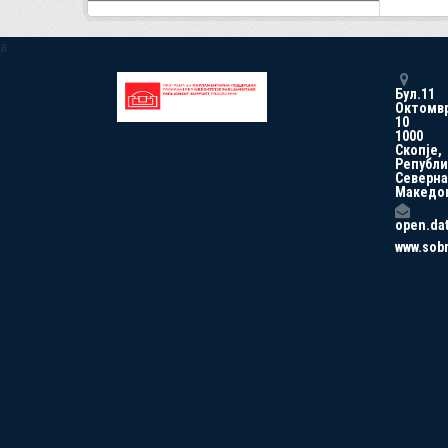
a
Бул.11
Октомв
10
1000
Скопје,
Републи
Северна
Македо
open.da
www.sob