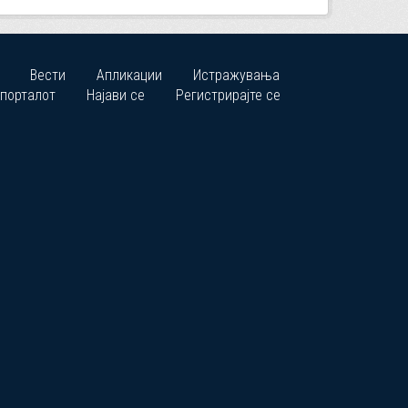
Вести
Апликации
Истражувања
 порталот
Најави се
Регистрирајте се