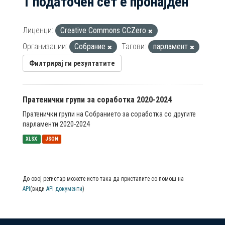
1 податочен сет е пронајден
Лиценци:
Creative Commons CCZero
Организации:
Собрание
Тагови:
парламент
Филтрирај ги резултатите
Пратенички групи за соработка 2020-2024
Пратенички групи на Собранието за соработка со другите
парламенти 2020-2024
XLSX
JSON
До овој регистар можете исто така да пристапите со помош на
API
(види
API документи
)