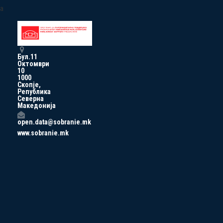
a
Бул.11
Октомври
10
1000
Скопје,
Република
Северна
Македонија
open.data@sobranie.mk
www.sobranie.mk