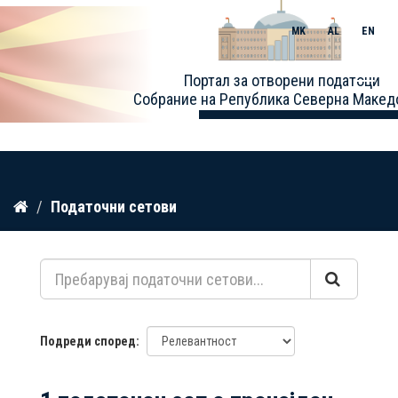
MK
AL
EN
Toggle
Портал за отворени податоци
naviga
Собрание на Република Северна Макед
Прескокнете
Податочни сетови
до
содржина
Подреди според