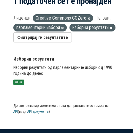
1 податочен сет е пронајден
Лиценци:
Creative Commons CCZero
Тагови:
парламентарни избори
изборни резултати
Филтрирај ги резултатите
Изборни резултати
Изборни резултати од парламентарните избори од 1990
година до денес
XLSX
До овој регистар можете исто така да пристапите со помош на
API
(види
API документи
)