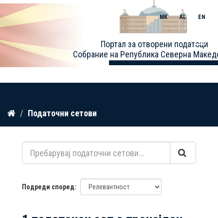
MK
AL
EN
Toggle
Портал за отворени податоци
naviga
Собрание на Република Северна Макед
Прескокнете
Податочни сетови
до
содржина
Подреди според