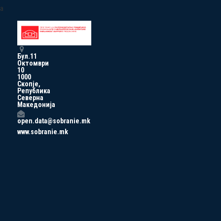
a
Бул.11
Октомври
10
1000
Скопје,
Република
Северна
Македонија
open.data@sobranie.mk
www.sobranie.mk