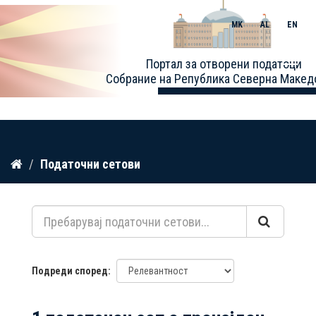
MK
AL
EN
Toggle
Портал за отворени податоци
naviga
Собрание на Република Северна Макед
Прескокнете
Податочни сетови
до
содржина
Подреди според