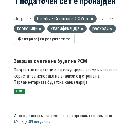
1 податочен сет е пронајден
Лиценци:
Creative Commons CCZero
Тагови:
корисници
класификација
расходи
Филтрирај ги резултатите
Завршна сметка на буџет на РСМ
Овој тип на податоци е од секундарен извор и истите се
користат за испорака на анализи од страна на
Парламентарната буџетска канцеларија
XLSX
До овој регистар можете исто така да пристапите со помош на
API
(види
API документи
)