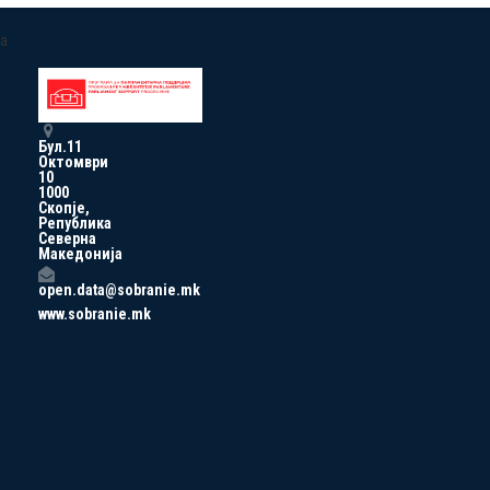
a
Бул.11
Октомври
10
1000
Скопје,
Република
Северна
Македонија
open.data@sobranie.mk
www.sobranie.mk