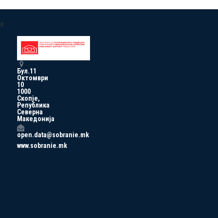
a
Бул.11
Октомври
10
1000
Скопје,
Република
Северна
Македонија
open.data@sobranie.mk
www.sobranie.mk