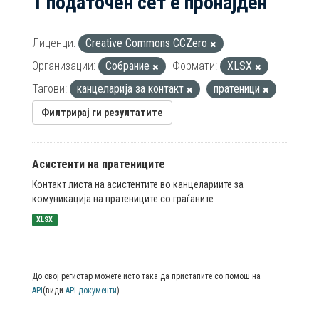
1 податочен сет е пронајден
Лиценци:
Creative Commons CCZero
Организации:
Собрание
Формати:
XLSX
Тагови:
канцеларија за контакт
пратеници
Филтрирај ги резултатите
Асистенти на пратениците
Контакт листа на асистентите во канцелариите за
комуникација на пратениците со граѓаните
XLSX
До овој регистар можете исто така да пристапите со помош на
API
(види
API документи
)