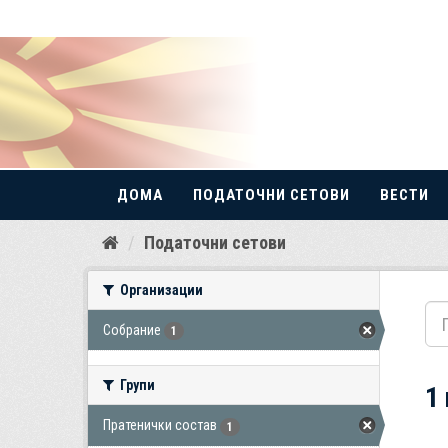
ДОМА
ПОДАТОЧНИ СЕТОВИ
ВЕСТИ
Прескокнете
Податочни сетови
до
содржина
Организации
Собрание
1
Групи
1
Пратенички состав
1