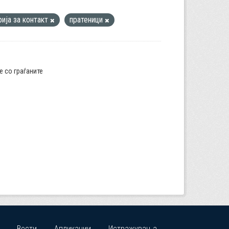
ија за контакт
пратеници
е со граѓаните
Вести
Апликации
Истражувања