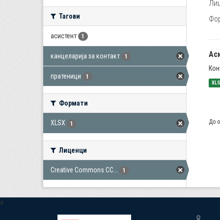
Лиц
Тагови
Фо
асистент
1
Ас
канцеларија за контакт
1
Кон
пратеници
1
XL
Формати
До о
XLSX
1
Лиценци
Creative Commons CC...
1
a