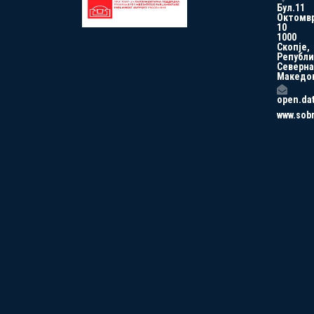
Бул.11
Октомв
10
1000
Скопје,
Републи
Северна
Македо
open.da
www.sob