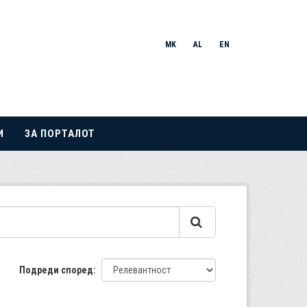
MK
AL
EN
И
ЗА ПОРТАЛОТ
Подреди според