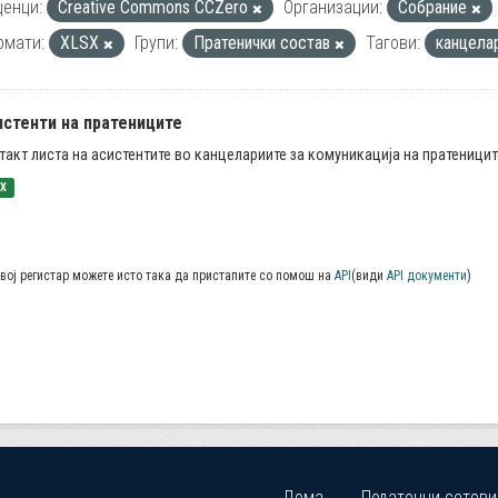
енци:
Creative Commons CCZero
Организации:
Собрание
рмати:
XLSX
Групи:
Пратенички состав
Тагови:
канцелар
истенти на пратениците
такт листа на асистентите во канцелариите за комуникација на пратеницит
SX
вој регистар можете исто така да пристапите со помош на
API
(види
API документи
)
Дома
Податочни сетови