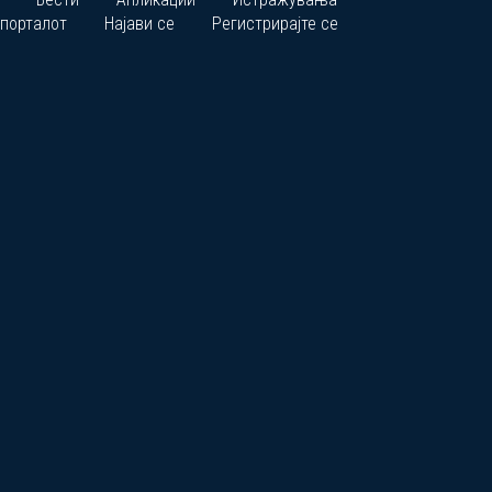
 порталот
Најави се
Регистрирајте се