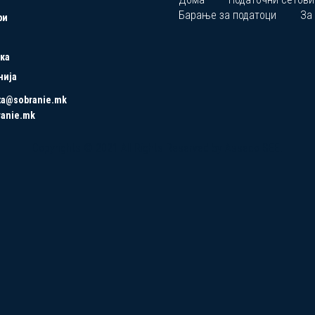
Барање за податоци
За
ри
ка
нија
ta@sobranie.mk
ranie.mk
Copyrights © 2021 All Rights Reserved by Asseco SEE.