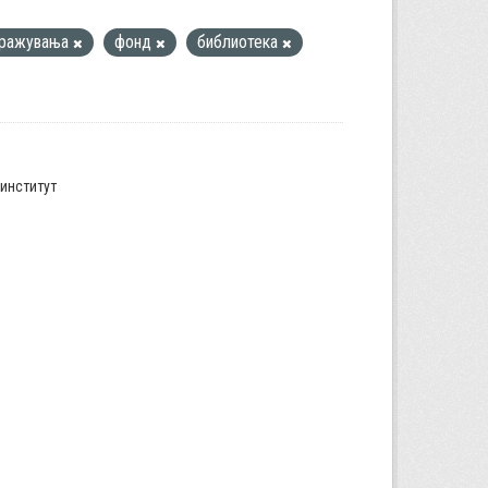
тражувања
фонд
библиотека
институт