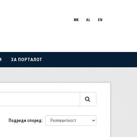
MK
AL
EN
И
ЗА ПОРТАЛОТ
Подреди според