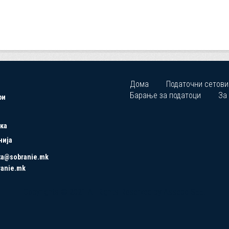
Дома
Податочни сетови
Барање за податоци
За
ри
ка
нија
ta@sobranie.mk
ranie.mk
Copyrights © 2021 All Rights Reserved by Asseco SEE.