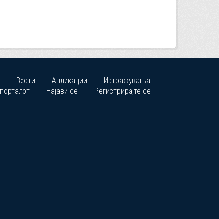
Вести
Апликации
Истражувања
 порталот
Најави се
Регистрирајте се