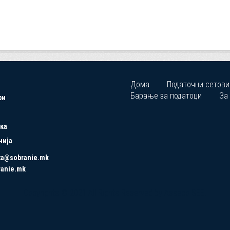
Дома
Податочни сетови
Барање за податоци
За
ри
ка
нија
ta@sobranie.mk
ranie.mk
Copyrights © 2021 All Rights Reserved by Asseco SEE.