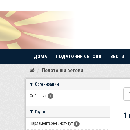
ДОМА
ПОДАТОЧНИ СЕТОВИ
ВЕСТИ
Прескокнете
Податочни сетови
до
содржина
Организации
Собрание
1
Групи
1
Парламентарен институт
1