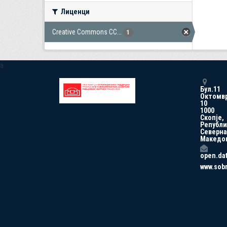
Лиценци
Creative Commons CC...
1
a
Бул.11
Октомв
10
1000
Скопје,
Републи
Северна
Македо
open.da
www.sob