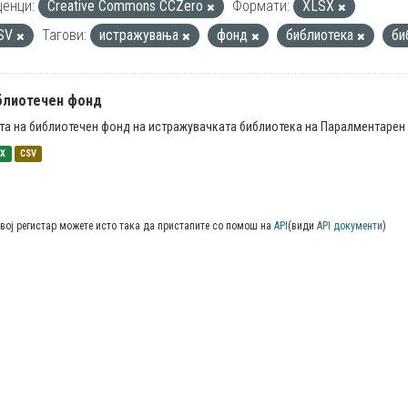
енци:
Creative Commons CCZero
Формати:
XLSX
SV
Тагови:
истражувања
фонд
библиотека
би
блиотечен фонд
та на библиотечен фонд на истражувачката библиотека на Паралментарен 
SX
CSV
вој регистар можете исто така да пристапите со помош на
API
(види
API документи
)