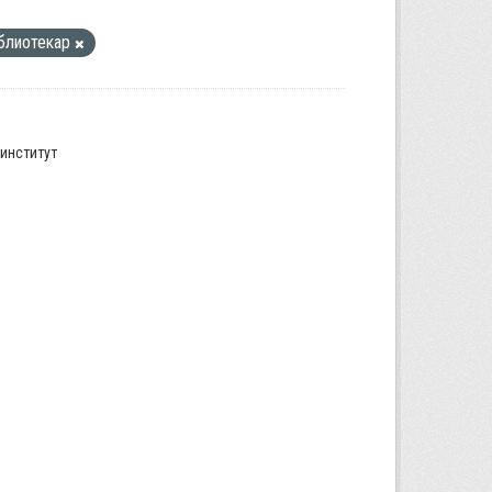
блиотекар
институт