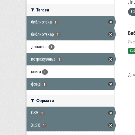
Лиц
Тагови
C
библиотека
1
Би
библиотекар
1
Лис
донација
1
XL
истражувања
1
книга
1
До о
фонд
1
Формати
CSV
1
XLSX
1