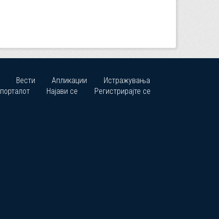
Вести
Апликации
Истражувања
 порталот
Најави се
Регистрирајте се