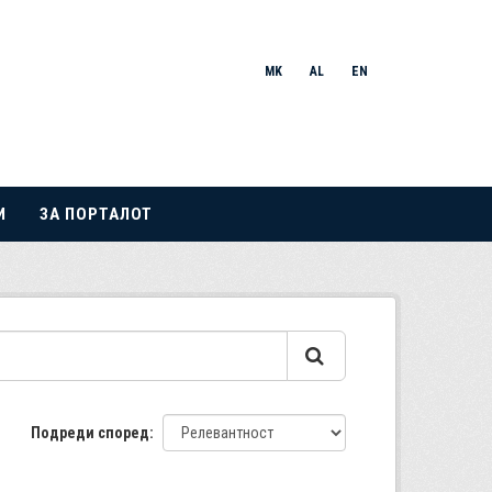
MK
AL
EN
И
ЗА ПОРТАЛОТ
Подреди според