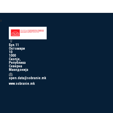
a
Бул.11
Октомври
10
1000
Скопје,
Република
Северна
Македонија
open.data@sobranie.mk
www.sobranie.mk