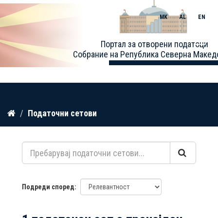
MK
AL
EN
Toggle
Портал за отворени податоци
naviga
Собрание на Република Северна Макед
Прескокнете
Податочни сетови
до
содржина
Подреди според