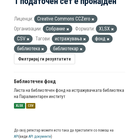
1 податочен сет е пронајден
Лиценци:
Creative Commons CCZero
Организации:
Собрание
Формати:
XLSX
CSV
Тагови:
истражувања
фонд
библиотека
библиотекар
Филтрирај ги резултатите
Библиотечен фонд
Листа на библиотечен фонд на истражувачката библиотека
на Паралментарен институт
XLSX
CSV
До овој регистар можете исто така да пристапите со помош на
API
(види
API документи
)