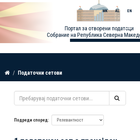
MK
AL
EN
Toggle
Портал за отворени податоци
naviga
Собрание на Република Северна Макед
Прескокнете
Податочни сетови
до
содржина
Подреди според