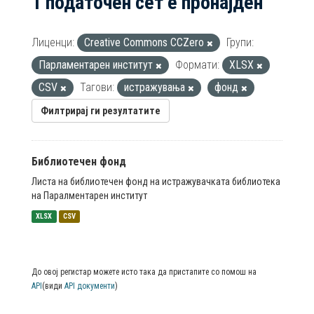
1 податочен сет е пронајден
Лиценци:
Creative Commons CCZero
Групи:
Парламентарен институт
Формати:
XLSX
CSV
Тагови:
истражувања
фонд
Филтрирај ги резултатите
Библиотечен фонд
Листа на библиотечен фонд на истражувачката библиотека
на Паралментарен институт
XLSX
CSV
До овој регистар можете исто така да пристапите со помош на
API
(види
API документи
)