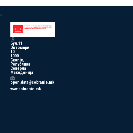
a
Бул.11
Октомври
10
1000
Скопје,
Република
Северна
Македонија
open.data@sobranie.mk
www.sobranie.mk