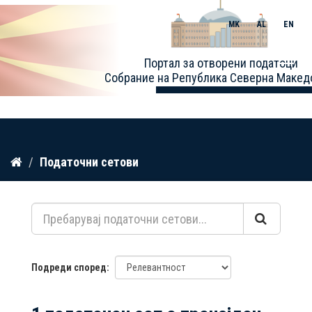
MK
AL
EN
Toggle
Портал за отворени податоци
naviga
Собрание на Република Северна Макед
Прескокнете
Податочни сетови
до
содржина
Подреди според