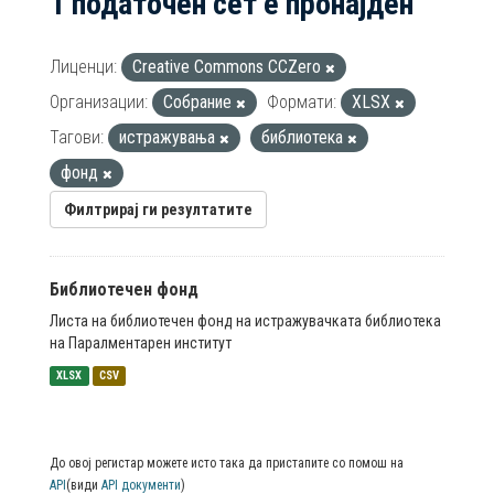
1 податочен сет е пронајден
Лиценци:
Creative Commons CCZero
Организации:
Собрание
Формати:
XLSX
Тагови:
истражувања
библиотека
фонд
Филтрирај ги резултатите
Библиотечен фонд
Листа на библиотечен фонд на истражувачката библиотека
на Паралментарен институт
XLSX
CSV
До овој регистар можете исто така да пристапите со помош на
API
(види
API документи
)