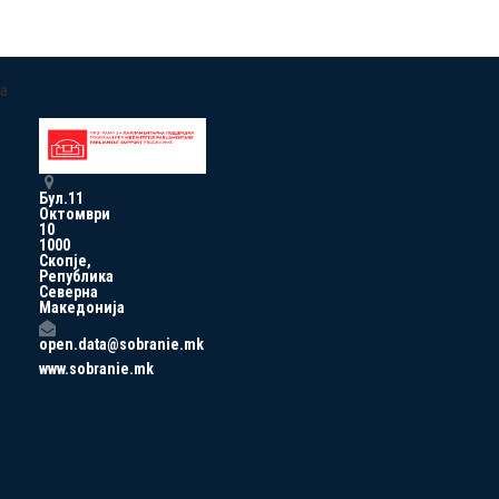
a
Бул.11
Октомври
10
1000
Скопје,
Република
Северна
Македонија
open.data@sobranie.mk
www.sobranie.mk