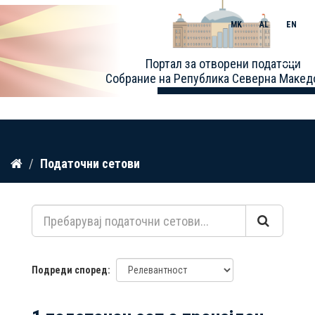
MK
AL
EN
Toggle
Портал за отворени податоци
naviga
Собрание на Република Северна Макед
Прескокнете
Податочни сетови
до
содржина
Подреди според