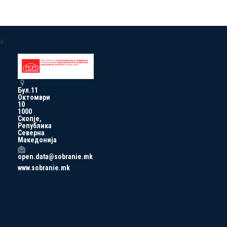
a
Бул.11
Октомври
10
1000
Скопје,
Република
Северна
Македонија
open.data@sobranie.mk
www.sobranie.mk