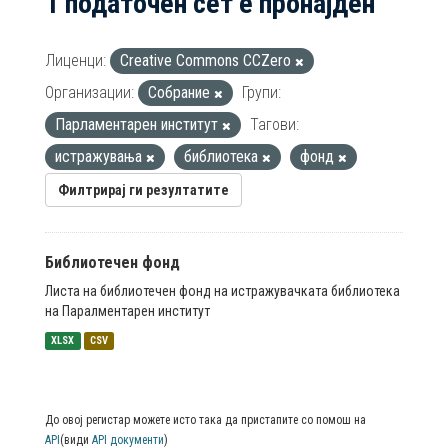
1 податочен сет е пронајден
Лиценци:
Creative Commons CCZero
Организации:
Собрание
Групи:
Парламентарен институт
Тагови:
истражувања
библиотека
фонд
Филтрирај ги резултатите
Библиотечен фонд
Листа на библиотечен фонд на истражувачката библиотека
на Паралментарен институт
XLSX
CSV
До овој регистар можете исто така да пристапите со помош на
API
(види
API документи
)