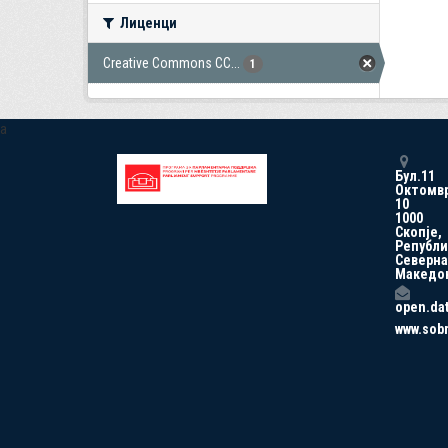
Лиценци
Creative Commons CC...
1
a
Бул.11
Октомв
10
1000
Скопје,
Републи
Северна
Македо
open.da
www.sob