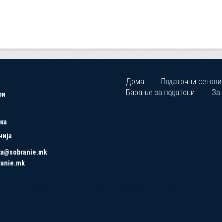
Дома
Податочни сетови
Барање за податоци
За
ри
ка
нија
ta@sobranie.mk
ranie.mk
Copyrights © 2021 All Rights Reserved by Asseco SEE.