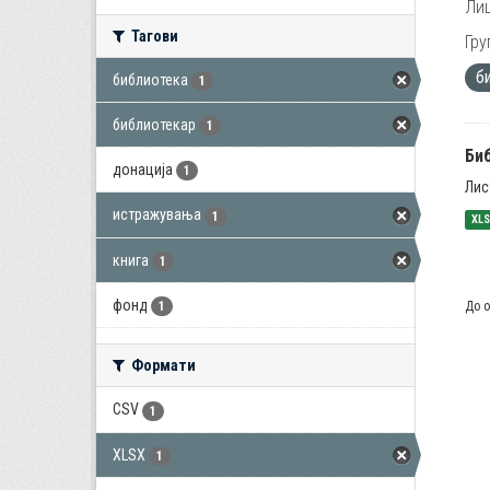
Лиц
Тагови
Гру
б
библиотека
1
библиотекар
1
Би
донација
1
Лис
истражувања
1
XL
книга
1
фонд
До о
1
Формати
CSV
1
XLSX
1