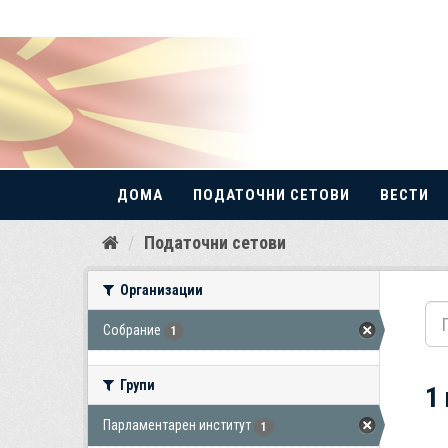
ДОМА
ПОДАТОЧНИ СЕТОВИ
ВЕСТИ
Прескокнете
Податочни сетови
до
содржина
Организации
Собрание
1
Групи
1
Парламентарен институт
1