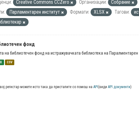
енци:
Creative Commons CCZero
Организации:
Собрание
пи:
Парламентарен институт
Формати:
XLSX
Тагови:
и
иблиотекар
блиотечен фонд
та на библиотечен фонд на истражувачката библиотека на Паралментарен 
SX
CSV
вој регистар можете исто така да пристапите со помош на
API
(види
API документи
)