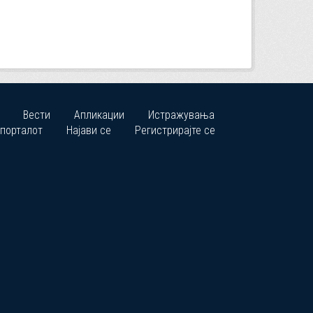
Вести
Апликации
Истражувања
 порталот
Најави се
Регистрирајте се