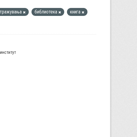
стражувања
библиотека
книга
институт