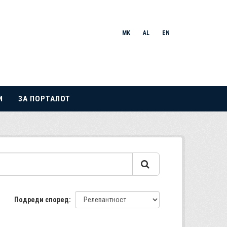
MK
AL
EN
И
ЗА ПОРТАЛОТ
Подреди според